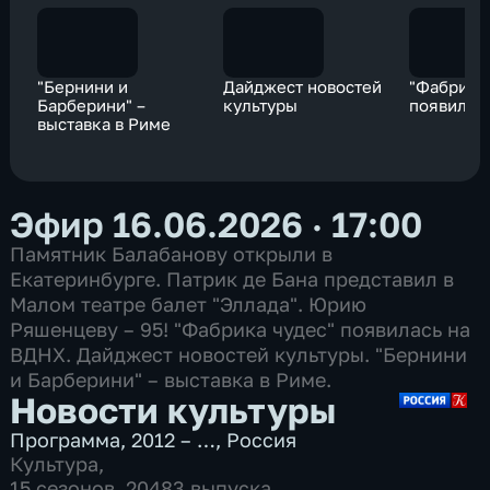
"Бернини и
Дайджест новостей
"Фабрика
Барберини" –
культуры
появилас
выставка в Риме
Эфир 16.06.2026 · 17:00
Памятник Балабанову открыли в
Екатеринбурге. Патрик де Бана представил в
Малом театре балет "Эллада". Юрию
Ряшенцеву – 95! "Фабрика чудес" появилась на
ВДНХ. Дайджест новостей культуры. "Бернини
и Барберини" – выставка в Риме.
Новости культуры
Программа
,
2012 – …
,
Россия
Культура
,
15 сезонов, 20483 выпуска