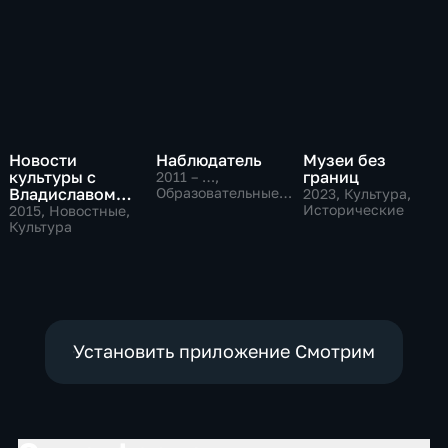
Новости
Наблюдатель
Музеи без
культуры с
границ
2011 – …
,
Владиславом
Образовательные,
2023
, Культура,
Культура
Флярковским
Исторические
2015
, Новостные,
Культура
Установить приложение Смотрим