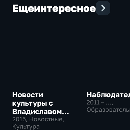
Еще
интересное
Новости
Наблюдате
культуры с
2011 – …
,
Образователь
Владиславом
Культура
Флярковским
2015
, Новостные,
Культура