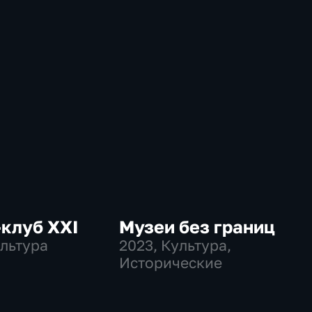
клуб ХХI
Музеи без границ
ультура
2023
, Культура,
Исторические