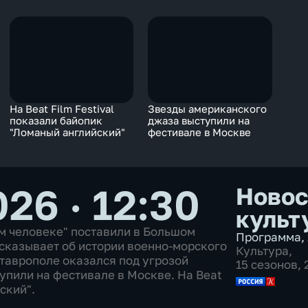
На Beat Film Festival
Звезды американского
показали байопик
джаза выступили на
"Ломаный английский"
фестивале в Москве
26 · 12:30
Новос
культ
м человеке" поставили в Большом
Программа
,
ссказывает об истории военно-морского
Культура
,
Ставрополе оказался под угрозой
15 сезонов,
пили на фестивале в Москве. На Beat
ский".