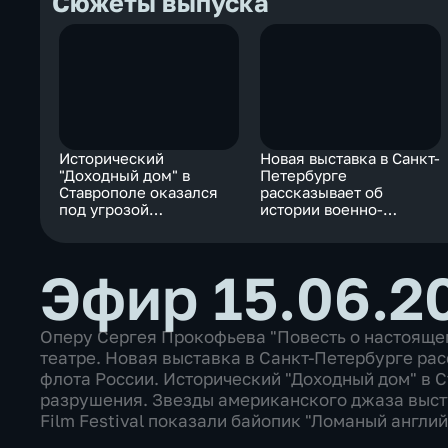
Сюжеты выпуска
Исторический
Новая выставка в Санкт-
"Доходный дом" в
Петербурге
Ставрополе оказался
рассказывает об
под угрозой
истории военно-
разрушения
морского флота России
Эфир 15.06.20
Оперу Сергея Прокофьева "Повесть о настояще
театре. Новая выставка в Санкт-Петербурге ра
флота России. Исторический "Доходный дом" в 
разрушения. Звезды американского джаза высту
Film Festival показали байопик "Ломаный англий