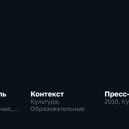
ль
Контекст
Пресс-
Культура,
2010
, К
ные,
Образовательные