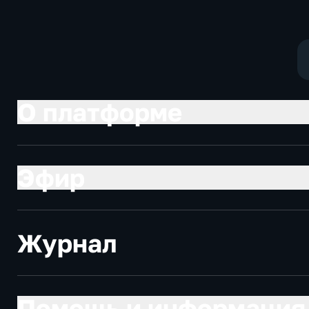
О платформе
Эфир
Журнал
Помощь и информация