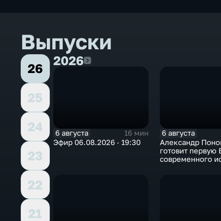
Выпуски
2026
2026
26
25
24
6 августа
6 августа
16 мин
Эфир 06.08.2026 · 19:30
Александр Поно
готовит первую
23
современного и
в Арктике
22
21