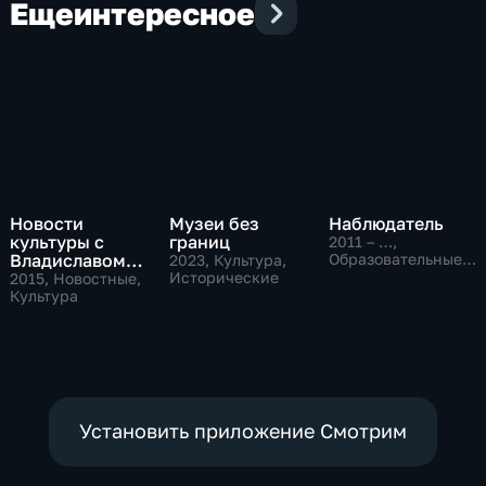
Еще
интересное
Новости
Музеи без
Наблюдатель
культуры с
границ
2011 – …
,
Владиславом
Образовательные,
2023
, Культура,
Культура
Флярковским
Исторические
2015
, Новостные,
Культура
Установить приложение Смотрим