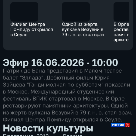
Филиал Центра
Одной из жертв
В Орле
Помпиду открылся
вулкана Везувий в
реставри
в Сеуле
79 г. н. э. стал врач
памятник
архитект
Эфир 16.06.2026 · 10:00
Патрик де Бана представил в Малом театре
балет "Эллада". Дебютный фильм Юрия
Зайцева "Ганди молчал по субботам" показали
в Москве. Международный студенческий
фестиваль ВГИК стартовал в Москве. В Орле
реставрируют памятники архитектуры. Одной
из жертв вулкана Везувий в 79 г. н. э. стал врач.
Филиал Центра Помпиду открылся в Сеуле.
Новости культуры