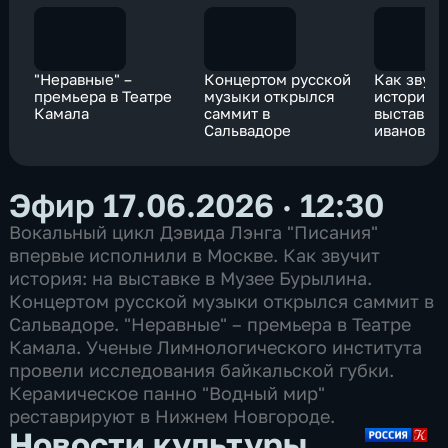
"Неравные" –
Концертом русской
Как звучи
премьера в Театре
музыки открылся
история: 
Камала
саммит в
выставке 
Сальвадоре
ивановск
Бурылина
Эфир 17.06.2026 · 12:30
Вокальный цикл Дэвида Лэнга "Писания"
впервые исполнили в Москве. Как звучит
история: на выставке в Музее Бурылина.
Концертом русской музыки открылся саммит в
Сальвадоре. "Неравные" – премьера в Театре
Камала. Ученые Лимнологического института
провели исследования байкальской губки.
Керамическое панно "Водный мир"
реставрируют в Нижнем Новгороде.
Новости культуры