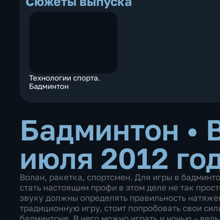
Сюжеты выпуска
Технологии спорта.
Бадминтон
Бадминтон
•
июля 2012 го
Волан, ракетка, спортсмен. Для игры в бадминт
стать настоящим профи в этом деле не так прос
звуку должны определять правильность натяжен
традиционную игру, стоит попробовать свои сил
бадминтоне. В него можно играть и ночью – ведь