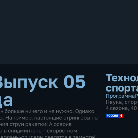
Выпуск 05
Техно
спорт
да
Программа
Р
Наука
,
спор
4 сезона, 4
он больше ничего и не нужно. Однако
то. Например, настоящие стрингеры по
ия струн ракетки! А освоив
ы в спидминтоне – скоростном
 воланы-спидеры светятся в темноте!