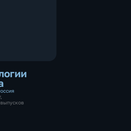
логии
а
оссия
т
,
0 выпусков