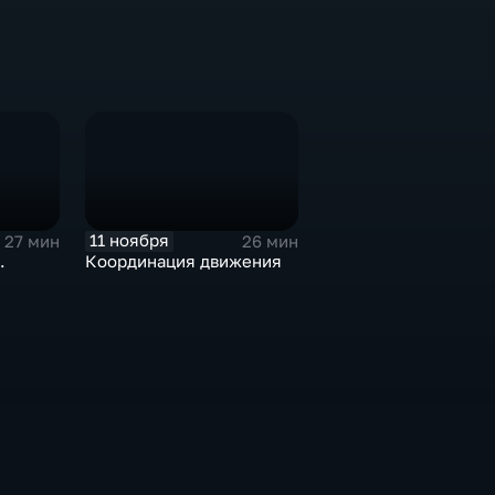
11 ноября
27 мин
26 мин
.
Координация движения