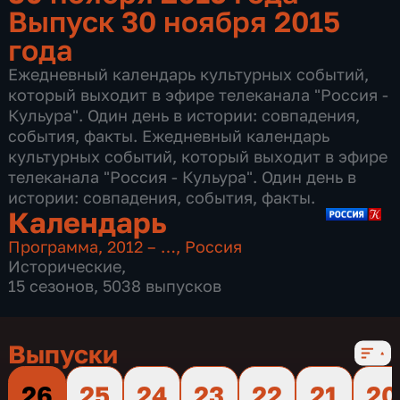
Выпуск 30 ноября 2015
года
Ежедневный календарь культурных событий,
который выходит в эфире телеканала "Россия -
Кульура". Один день в истории: совпадения,
события, факты. Ежедневный календарь
культурных событий, который выходит в эфире
телеканала "Россия - Кульура". Один день в
истории: совпадения, события, факты.
Календарь
Программа
,
2012 – …
,
Россия
Исторические
,
15 сезонов, 5038 выпусков
Выпуски
26
25
24
23
22
21
20