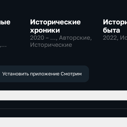
ные
Исторические
Истори
хроники
быта
2020 – …
, Авторские,
2022
, И
,
Исторические
ные
Установить приложение Смотрим