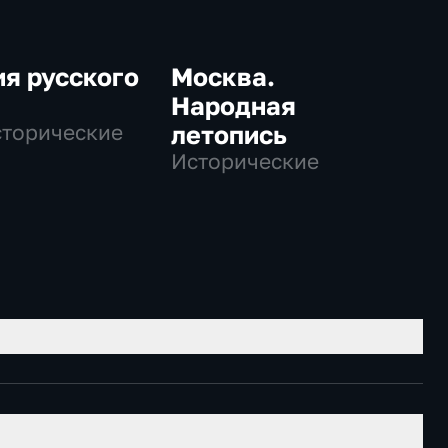
я русского
Москва.
Народная
сторические
летопись
Исторические