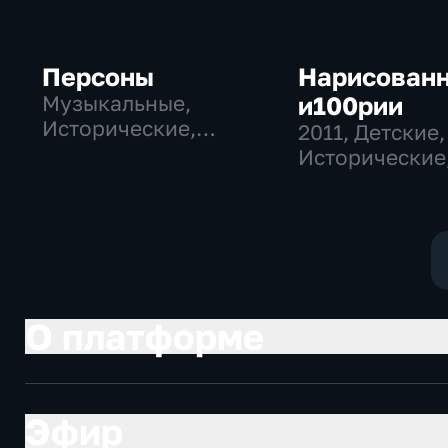
Персоны
Нарисован
Музыкальные,
и100рии
Исторические,
2011
, Детские,
литература
Исторические
образователь
О платформе
Эфир