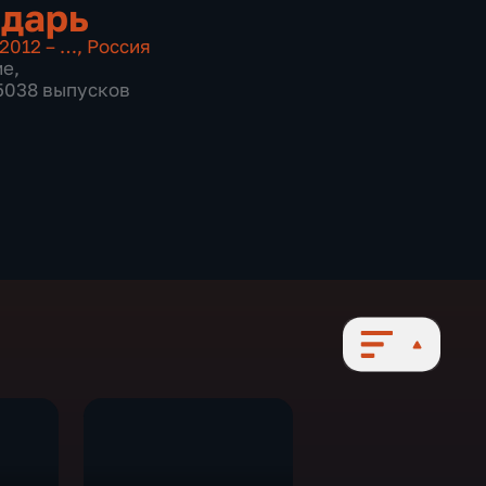
дарь
2012 – …
,
Россия
ие
,
 5038 выпусков