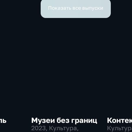
Показать все выпуски
ль
Музеи без границ
Конте
2023
, Культура,
Культур