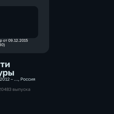
р от 09.12.2015
30)
ти
уры
2012 – …
,
Россия
 20483 выпуска