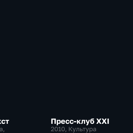
кст
Пресс-клуб ХХI
а,
2010
, Культура