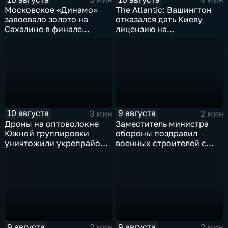
Московское «Динамо»
The Atlantic: Вашингтон
завоевало золото на
отказался дать Киеву
Сахалине в финале
лицензию на
шестого этапа
производство ЗРК Patriot
чемпионата России по
из-за финансовой
пляжному волейболу
невыгоды
10 августа
9 августа
3 мин
2 мин
Дроны на оптоволокне
Заместитель министра
Южной группировки
обороны поздравил
уничтожили укрепрайон
военных строителей с
ВСУ на Дружковском
профессиональным
направлении
праздником
9 августа
9 августа
3 мин
2 мин