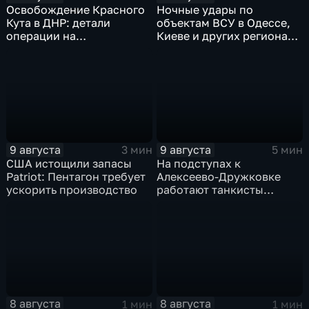
Освобождение Красного
Ночные удары по
Кута в ДНР: детали
объектам ВСУ в Одессе,
операции на
Киеве и других регионах
Добропольском
Украины
направлении
9 августа
9 августа
3 мин
5 мин
США истощили запасы
На подступах к
Patriot: Пентагон требует
Алексеево-Дружковке
ускорить производство
работают танкисты
"Южной"
8 августа
8 августа
1 мин
1 мин