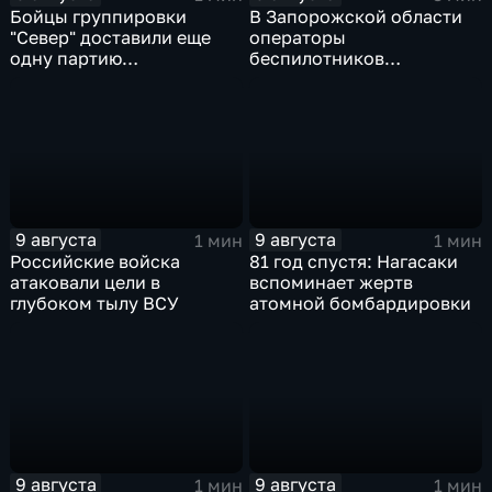
Бойцы группировки
В Запорожской области
"Север" доставили еще
операторы
одну партию
беспилотников
гуманитарного груза
группировки "Восток"
планомерно уничтожают
технику и укрепления
ВСУ
9 августа
9 августа
1 мин
1 мин
Российские войска
81 год спустя: Нагасаки
атаковали цели в
вспоминает жертв
глубоком тылу ВСУ
атомной бомбардировки
9 августа
9 августа
1 мин
1 мин