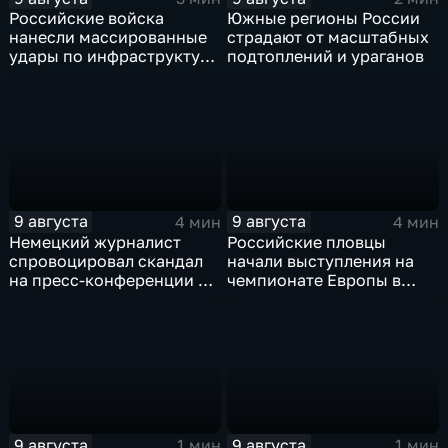
Российские войска
Южные регионы России
нанесли массированные
страдают от масштабных
удары по инфраструктуре
подтоплений и ураганов
и складам беспилотников
в глубоком тылу ВСУ
9 августа
9 августа
4 мин
4 мин
Немецкий журналист
Российские пловцы
спровоцировал скандал
начали выступления на
на пресс-конференции в
чемпионате Европы в
Сербии
Париже на фоне споров о
символике
9 августа
9 августа
1 мин
1 мин