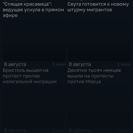
"Спящая красавица":
Сеута готовится к новому
ведущая уснула в прямом
штурму мигрантов
эфире
8 августа
8 августа
1 мин
1 мин
Бристоль вышел на
Десятки тысяч немцев
протест против
вышли на протесты
нелегальной миграции
против Мерца
8 августа
8 августа
2 мин
1 мин