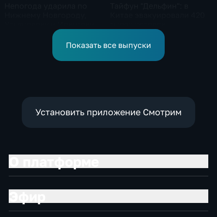
Непогода ударила по
Тайфун "Дельфин": в
Нижнему Новгороду,
Китае эвакуировали 420
Ульяновску и Иркутску
тысяч человек
Показать все выпуски
Установить приложение Смотрим
О платформе
Эфир