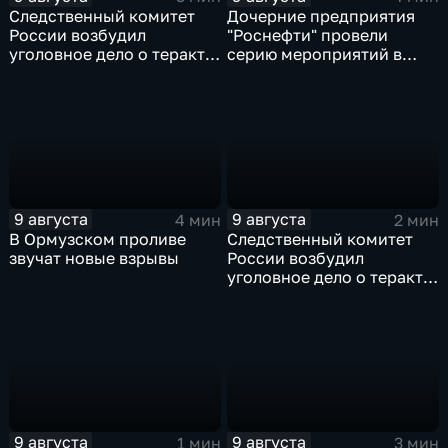
Следственный комитет
Дочерние предприятия
России возбудил
"Роснефти" провели
уголовное дело о теракте
серию мероприятий в
после ночной атаки ВСУ
поддержку коренных
на Белгород
народов Севера и
Дальнего Востока
9 августа
9 августа
4 мин
2 мин
В Ормузском проливе
Следственный комитет
звучат новые взрывы
России возбудил
уголовное дело о теракте
после ночной атаки ВСУ
на Белгород
9 августа
9 августа
1 мин
3 мин