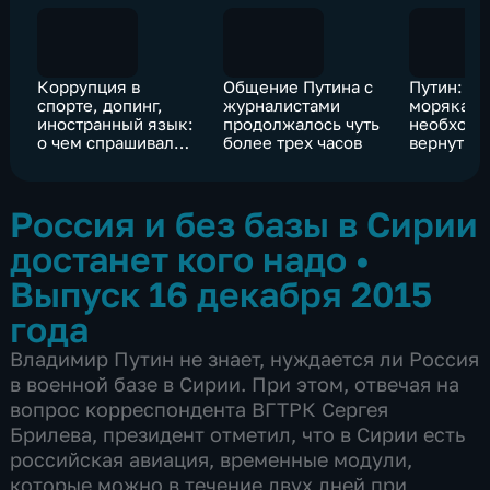
Коррупция в
Общение Путина с
Путин: в
спорте, допинг,
журналистами
морякам
иностранный язык:
продолжалось чуть
необходи
о чем спрашивали
более трех часов
вернуть 
Путина
Россия и без базы в Сирии
достанет кого надо
•
Выпуск 16 декабря 2015
года
Владимир Путин не знает, нуждается ли Россия
в военной базе в Сирии. При этом, отвечая на
вопрос корреспондента ВГТРК Сергея
Брилева, президент отметил, что в Сирии есть
российская авиация, временные модули,
которые можно в течение двух дней при