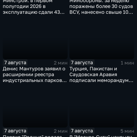
Минстрой: в первом
Минобороны: за неделю
полугодии 2026 в
поражены более 30 судов
эксплуатацию сдали 43
ВСУ, нанесено свыше 10
миллиона "квадратов"
ударов по ключевым
объектам
7 августа
7 августа
2 мин
1 мин
Денис Мантуров заявил о
Турция, Пакистан и
расширении реестра
Саудовская Аравия
индустриальных парков в
подписали меморандум о
Ярославской области
коллективной обороне
7 августа
7 августа
2 мин
5 мин
Партия "Родина" подала
В "Москва‑Сити" накрыли