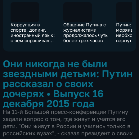
Коррупция в
Общение Путина с
Путин: в
спорте, допинг,
журналистами
морякам
иностранный язык:
продолжалось чуть
необходи
о чем спрашивали
более трех часов
вернуть 
Путина
Они никогда не были
звездными детьми: Путин
рассказал о своих
дочерях
•
Выпуск 16
декабря 2015 года
На 11-й Большой пресс-конференции Путину
задали вопрос о том, где живут и учатся его
дети. "Они живут в России и учились только в
российских вузах", - сказал президент о своих