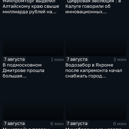
Минпромторг выделил
"Цифровая эволюция": в
Алтайскому краю свыше
Калуге говорили об
миллиарда рублей на
инновационных
промразвитие
IT‑проектах
7 августа
7 августа
1 мин
2 мин
В подмосковном
Водозабор в Яхроме
Дмитрове прошла
после капремонта начал
большая
снабжать город
агропромышленная
качественной водой
выставка
7 августа
7 августа
6 мин
6 мин