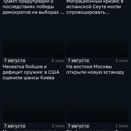
Трамп предупредил о
Миграционный кризис в
последствиях победы
испанской Сеуте могли
демократов на выборах в
спровоцировать
Сенат.
спецслужбы Израиля
7 августа
7 августа
4 мин
3 мин
Нехватка бойцов и
На востоке Москвы
дефицит оружия: в США
открыли новую эстакаду
оценили шансы Киева
7 августа
7 августа
3 мин
1 мин