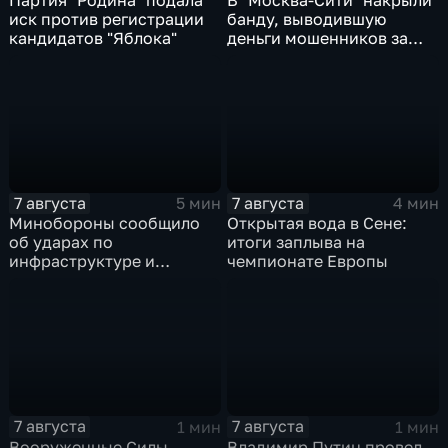
иск против регистрации
банду, выводившую
кандидатов "Яблока"
деньги мошенников за
рубеж
7 августа
7 августа
5 мин
4 мин
Минобороны сообщило
Открытая вода в Сене:
об ударах по
итоги заплыва на
инфраструктуре и
чемпионате Европы
военной технике ВСУ
7 августа
7 августа
1 мин
1 мин
Вооруженные Силы
Владимир Путин провел