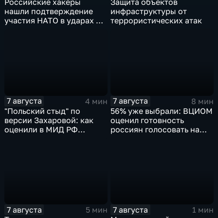
Российские хакеры
Защита объектов
нашли подтверждение
инфраструктуры от
участия НАТО в ударах по
террористических атак
России
7 августа
7 августа
4 мин
8 мин
"Польский стыд" по
56% уже выбрали: ВЦИОМ
версии Захаровой: как
оценил готовность
оценили в МИД РФ
россиян голосовать на
скандальную речь
выборах в Госдуму
Навроцкого
7 августа
7 августа
5 мин
1 мин