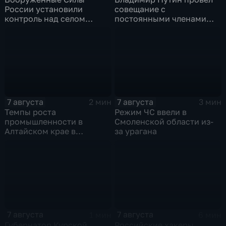
России установили
совещание с
контроль над селом
постоянными членами
Анискино в Харьковской
Совета безопасности
области
России
7 августа
7 августа
2 мин
3 мин
Темпы роста
Режим ЧС ввели в
промышленности в
Смоленской области из-
Алтайском крае в
за урагана
нынешнем году уже выше
среднего
7 августа
7 августа
1 мин
6 мин
Губернатор Курской
Российские хакеры