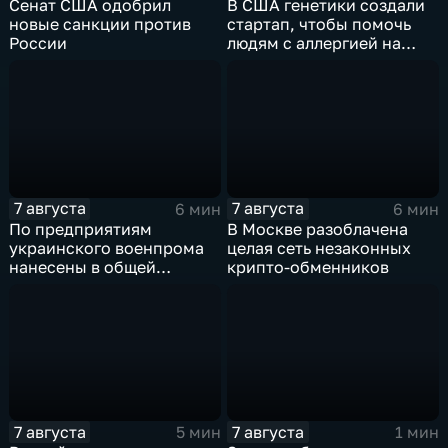
Сенат США одобрил
В США генетики создали
новые санкции против
стартап, чтобы помочь
России
людям с аллергией на
собак
7 августа
7 августа
6 мин
6 мин
По предприятиям
В Москве разоблачена
украинского военпрома
целая сеть незаконных
нанесены в общей
крипто-обменников
сложности более 10-ти
массированных и
групповых ударов
7 августа
7 августа
5 мин
1 мин