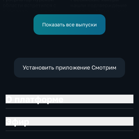
области встретился с
нашли подтверждение
добровольцами, которые
участия НАТО в ударах по
помогали пострадавшим
России
от вторжения ВСУ
Показать все выпуски
жителям приграничья
Установить приложение Смотрим
О платформе
Эфир