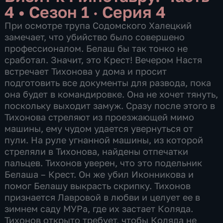
4
•
Сезон 1 · Серия 4
При осмотре трупа Содомского Халецкий
замечает, что убийство было совершено
профессионалом. Белаш бы так тонко не
сработал. Значит, это Крест! Вечером Настя
встречает Тихонова у дома и просит
подготовить все документы для развода, пока
она будет в командировке. Она не хочет тянуть,
поскольку выходит замуж. Сразу после этого в
Тихонова стреляют из проезжающей мимо
машины, ему чудом удается увернуться от
пули. На руле угнанной машины, из которой
стреляли в Тихонова, найдены отпечатки
пальцев. Тихонов уверен, что это подельник
Белаша – Крест. Он же убил Иконникова и
помог Белашу выкрасть скрипку. Тихонов
признается Лавровой в любви и целует ее в
зимнем саду МУРа, где их застает Коляда.
Тихонов открыто требует, чтобы Коляда не