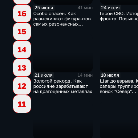
25 июля
24 июля
41 мин
16
Особо опасен. Как
Герои СВО. Исто
разыскивают фигурантов
фронта. Позывн
самых резонансных
преступлений в России
15
14
13
21 июля
18 июля
14 мин
Золотой рекорд. Как
Шаг до взрыва. 
12
россияне зарабатывают
саперы группир
на драгоценных металлах
войск "Север"
разминируют Ку
11
область