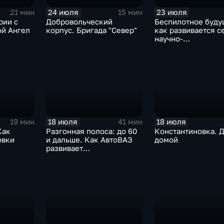
24 июля
23 июля
21 мин
15 мин
рии с
Добровольческий
Беспилотное буду
ой Ангел
корпус. Бригада "Север"
как развивается с
научно-
производственных
центров
18 июля
18 июля
19 мин
41 мин
Как
Разгонная полоса: до 60
Константиновка. 
овки
и дальше. Как АвтоВАЗ
домой
развивает
рскую
автомобильную
промышленность