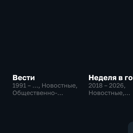
Вести
Неделя в г
1991 – …
, Новостные,
2018 – 2026
,
Общественно-
Новостные,
политические,
Общество,
социально-
общественно-
экономические
политические