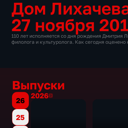
Дом Лихачев
27 ноября 201
110 лет исполняется со дня рождения Дмитрия Л
филолога и культуролога. Как сегодня оценен
Выпуски
2026
2026
26
25