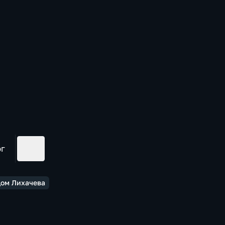
ог
Дом Лихачева