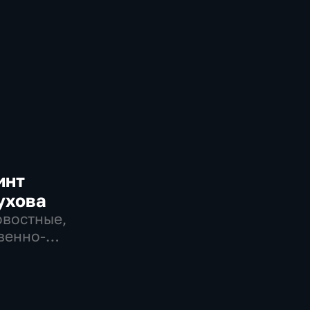
инт
ухова
овостные,
венно-
еские