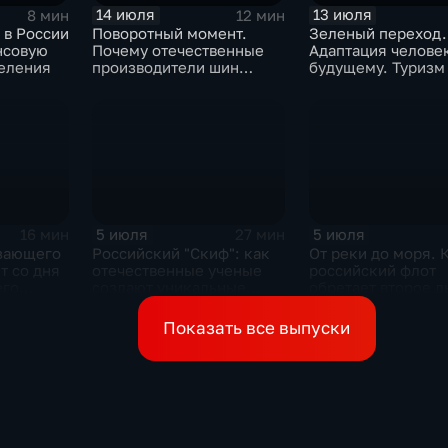
14 июля
13 июля
8 мин
12 мин
 в России
Поворотный момент.
Зеленый переход.
нсовую
Почему отечественные
Адаптация человек
селения
производители шин
будущему. Туризм
просят ужесточить
импорт?
5 июля
5 июля
16 мин
27 мин
зающего
Российский "Скиф": как
От реки до моря. 
т со дня
отечественные ученые
российский флот
его
создают уникальные
обретает второе 
теля
технологии будущего
Сергея
Показать все выпуски