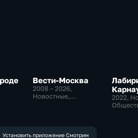
ороде
Вести-Москва
Лабир
2008 – 2026
,
Карна
Новостные,
2022
, Н
Общественно-
Общест
политические,
политич
социально-
экономические
Установить приложение Смотрим