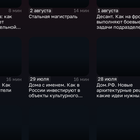
2 августа
1 августа
8 мин
14 мин
: как
Стальная магистраль
Десант. Как на фр
ет
выполняют боевы
тельной
задачи подраздел
ВДВ
29 июля
28 июля
16 мин
16 мин
. Как
Дома с именем. Как в
Дом.РФ. Новые
ители
России инвестируют в
архитектурные ре
объекты культурного
какие идеи нужны
 виды
наследия
регионам для раз