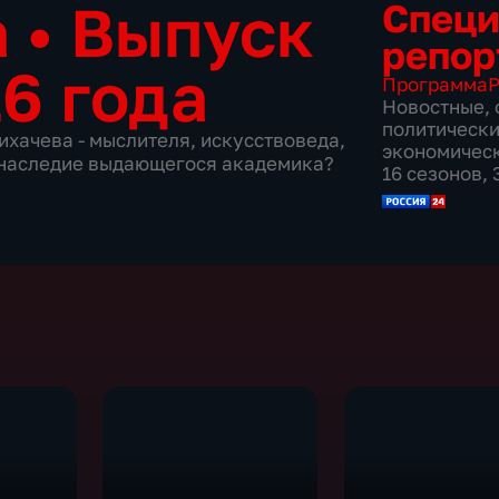
а
•
Выпуск
Спец
репор
6 года
Программа
Р
Новостные
,
политическ
ихачева - мыслителя, искусствоведа,
экономичес
о наследие выдающегося академика?
16 сезонов,