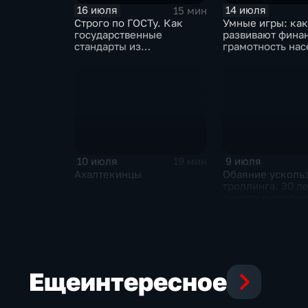
16 июля
14 июля
15 мин
Строго по ГОСТу. Как
Умные игры: как
государственные
развивают фина
стандарты из
грамотность на
принудительного
инструмента
превратились в рыночный
механизм
10 июля
9 июля
19 мин
Ахалтекинцы
Обаяние усколь
троллинга. 30 ле
смерти выдающ
музыканта и дея
контркультуры 
Курехина
Еще
интересное