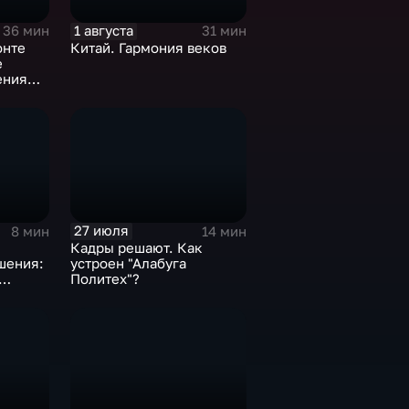
1 августа
36 мин
31 мин
онте
Китай. Гармония веков
е
ения
27 июля
8 мин
14 мин
Кадры решают. Как
шения:
устроен "Алабуга
Политех"?
вития