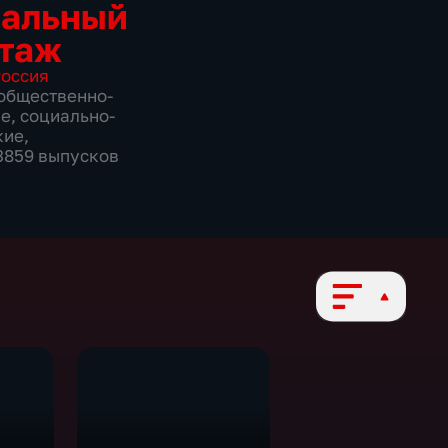
иальный
таж
оссия
общественно-
ие
,
социально-
кие
,
 3859 выпусков