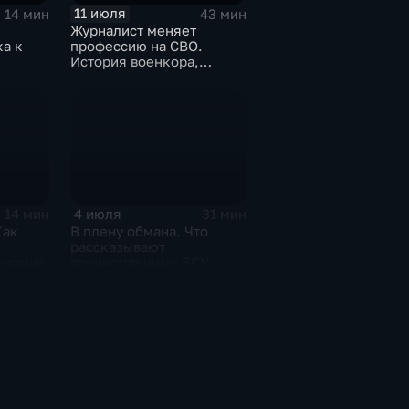
11 июля
14 мин
43 мин
Журналист меняет
а к
профессию на СВО.
История военкора,
подписавшего контракт
4 июля
14 мин
31 мин
Как
В плену обмана. Что
рассказывают
дыхание
военнопленные ВСУ,
которых командиры
бросили в окружении