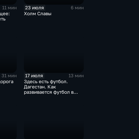
23 июля
11 мин
6 мин
щее:
Холм Славы
еть
17 июля
31 мин
13 мин
Дорога
Здесь есть футбол.
Дагестан. Как
развивается футбол в
горной республике