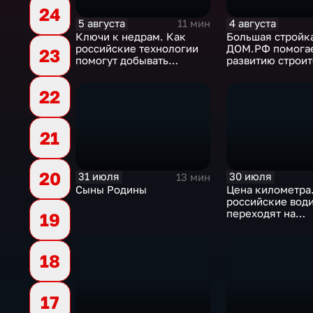
24
5 августа
4 августа
11 мин
Ключи к недрам. Как
Большая стройка
российские технологии
ДОМ.РФ помога
23
помогут добывать
развитию строи
"трудную нефть"
отрасли России
22
21
20
31 июля
30 июля
13 мин
Сыны Родины
Цена километра
российские вод
переходят на
19
альтернативные
топлива
18
17