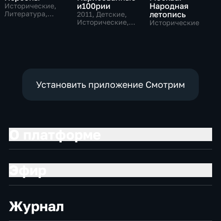
и100рии
Народная
Исторические,
Литература,
летопись
2011
, Детские,
музыкальные
Исторические,
Исторические
образовательные
Установить приложение Смотрим
О платформе
Эфир
Журнал