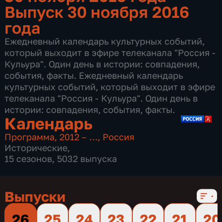
Выпуск 30 ноября 2016
года
Ежедневный календарь культурных событий,
который выходит в эфире телеканала "Россия -
Кульура". Один день в истории: совпадения,
события, факты. Ежедневный календарь
культурных событий, который выходит в эфире
телеканала "Россия - Кульура". Один день в
истории: совпадения, события, факты.
Календарь
Программа
,
2012 – …
,
Россия
Исторические
,
15 сезонов, 5032 выпуска
Выпуски
26
25
24
23
22
21
20