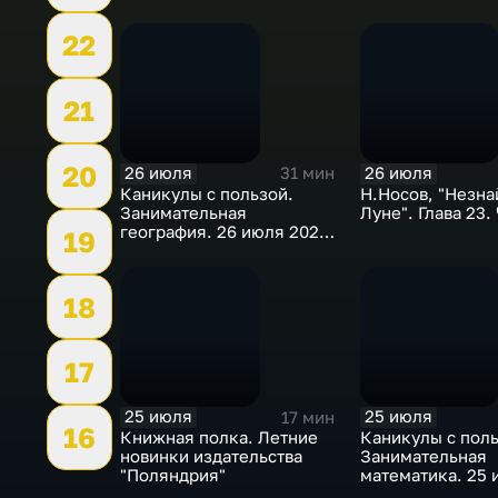
22
21
20
26 июля
26 июля
31 мин
Каникулы с пользой.
Н.Носов, "Незна
Занимательная
Луне". Глава 23.
география. 26 июля 2026
19
года
18
17
25 июля
25 июля
17 мин
16
Книжная полка. Летние
Каникулы с поль
новинки издательства
Занимательная
"Поляндрия"
математика. 25 
2026 года