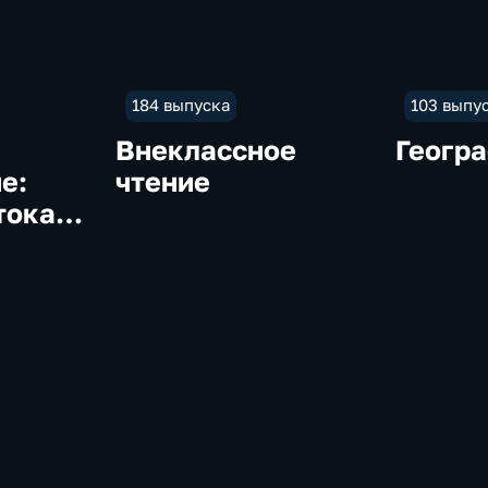
184 выпуска
103 выпу
Внеклассное
Геогр
е:
чтение
тока к