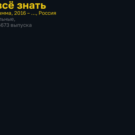
всё знать
амма
,
2016 – …
,
Россия
льные
,
 6673 выпуска