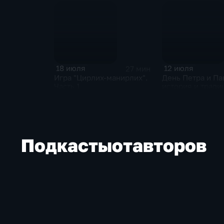
18 июля
12 июля
27 мин
Игра "Цирлих-манирлих".
День Петра и Па
Часть 1
история и тради
Подкасты
от
авторов