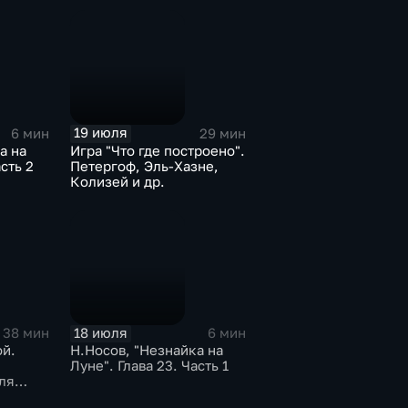
19 июля
6 мин
29 мин
а на
Игра "Что где построено".
сть 2
Петергоф, Эль-Хазне,
Колизей и др.
18 июля
38 мин
6 мин
ой.
Н.Носов, "Незнайка на
Луне". Глава 23. Часть 1
ля