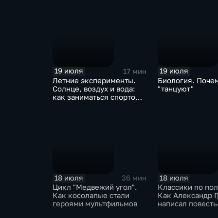
19 июля
19 июля
17 мин
Летние эксперименты.
Биология. Поче
Солнце, воздух и вода:
"танцуют"
как заниматься спортом
на свежем воздухе
18 июля
18 июля
36 мин
Цикл "Медвежий угол".
Классики по по
Как косолапые стали
Как Александр 
героями мультфильмов
написал повест
"Алые паруса"