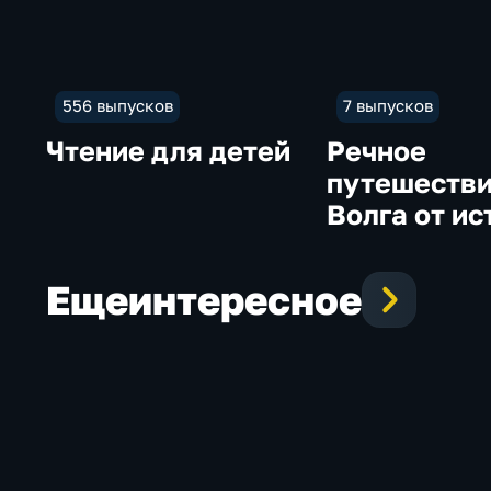
556 выпусков
7 выпусков
Чтение для детей
Речное
путешестви
Волга от ис
устью
Еще
интересное