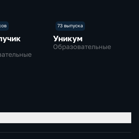
ков
73 выпуска
лучик
Уникум
Образовательные
вательные