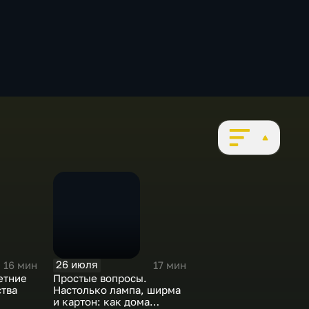
26 июля
16 мин
17 мин
етние
Простые вопросы.
тва
Настолько лампа, ширма
и картон: как дома