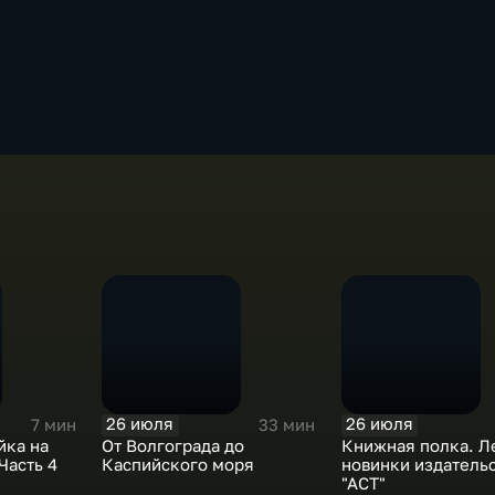
26 июля
26 июля
7 мин
33 мин
йка на
От Волгограда до
Книжная полка. Л
 Часть 4
Каспийского моря
новинки издательс
"АСТ"