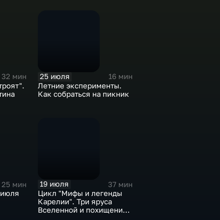
сделать театр теней
25 июля
32 мин
16 мин
троят".
Летние эксперименты.
тина
Как собраться на пикник
19 июля
25 мин
37 мин
 июля
Цикл "Мифы и легенды
Карелии". Три яруса
Вселенной и похищение
Разиайке