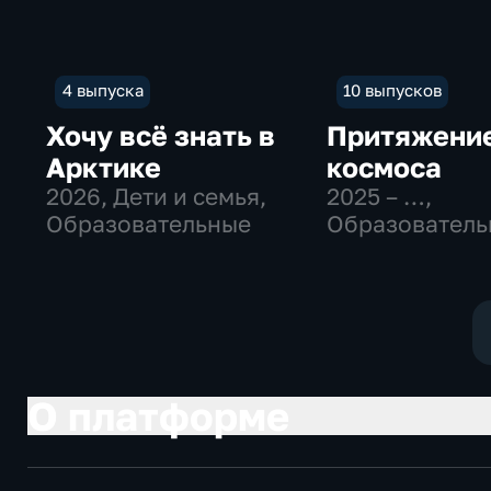
4 выпуска
10 выпусков
Хочу всё знать в
Притяжени
Арктике
космоса
2026
, Дети и семья,
2025 – …
,
Образовательные
Образователь
Исторические
О платформе