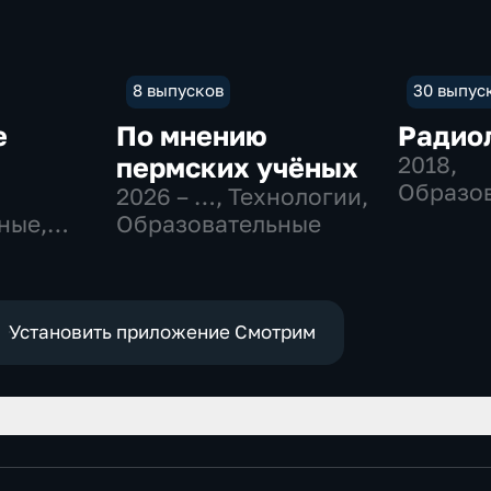
8 выпусков
30 выпус
е
По мнению
Радио
пермских учёных
2018
,
Образо
2026 – …
, Технологии,
ные,
Образовательные
Установить приложение Смотрим