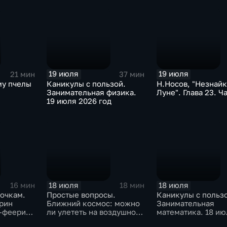
19 июля
19 июля
21 мин
37 мин
му пчелы
Каникулы с пользой.
Н.Носов, "Незнайк
Занимательная физика.
Луне". Глава 23. Ча
19 июля 2026 год
18 июля
18 июля
16 мин
18 мин
лочкам.
Простые вопросы.
Каникулы с польз
Грин
Ближний космос: можно
Занимательная
ь-феерию
ли улететь на воздушном
математика. 18 ию
шаре в стратосферу
2026 года