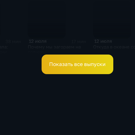
12 июля
12 июля
38 мин
17 мин
вла:
Почему мы загораем на
Откуда в океане с
ции
солнце
Показать все выпуски