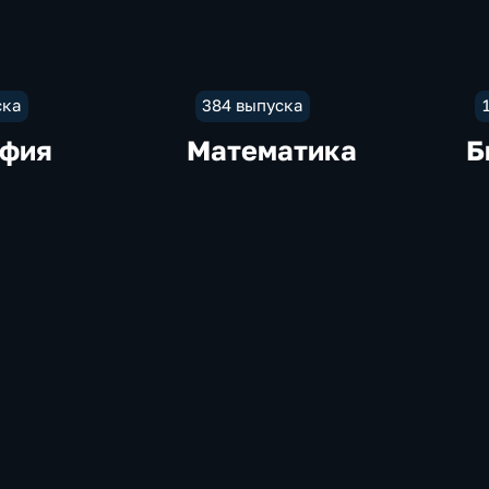
ска
384 выпуска
афия
Математика
Б