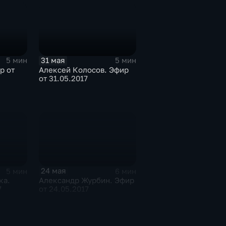
31 мая
5 мин
5 мин
р от
Алексей Колосов. Эфир
от 31.05.2017
24 мая
5 мин
6 мин
ка.
Александр Журбин. Эфир
7
от 24.05.2017