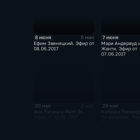
8 июня
7 июня
5 мин
Ефим Звеняцкий. Эфир от
Мэри Андервуд и Филипп
08.06.2017
Жанти. Эфир от
07.06.2017
30 мая
29 мая
6 мин
Ана Лагуна и Матс Эк.
Катинка Пасвеер
Эфир от 30.05.2017
Скороходов. Эфи
29.05.2017