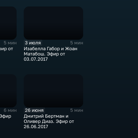
3 июля
5 мин
5 мин
фир от
Изабелла Габор и Жоан
Матабош. Эфир от
03.07.2017
26 июня
6 мин
5 мин
 Эфир
Дмитрий Бертман и
Оливер Диаз. Эфир от
26.06.2017