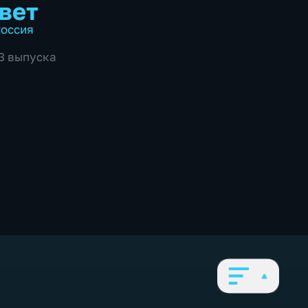
вет
оссия
03 выпуска