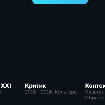
 ХХI
Критик
Конте
а
2015 – 2016
, Культура
Культур
Образо