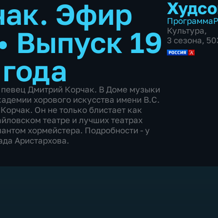
ак. Эфир
Худсо
Программа
Р
•
Выпуск 19
Культура
,
3 сезона, 5
 года
й певец Дмитрий Корчак. В Доме музыки
кадемии хорового искусства имени В.С.
Корчак. Он не только блистает как
йловском театре и лучших театрах
лантом хормейстера. Подробности - у
ада Аристархова.