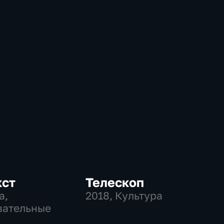
кст
Телескоп
а,
2018
, Культура
вательные