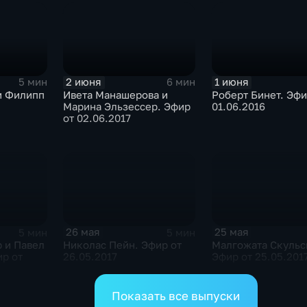
2 июня
1 июня
5 мин
6 мин
Ивета Манашерова и
Роберт Бинет. Эфи
Марина Эльзессер. Эфир
01.06.2016
от 02.06.2017
26 мая
25 мая
5 мин
5 мин
 и Павел
Николас Пейн. Эфир от
Малгожата Скульс
р от
26.05.2017
Эфир от 25.05.201
Показать все выпуски