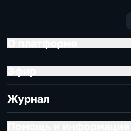
О платформе
Эфир
Журнал
Помощь и информация