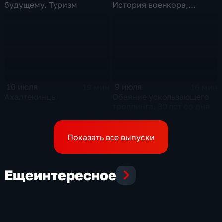
будущему. Туризм
История военкора,
подписавшего контракт
10 июля
9 июля
19 мин
16 мин
Ахалтекинцы
Обаяние ускользающего
троллинга. 30 лет со дня
смерти выдающего
музыканта и деятеля
контркультуры Сергея
Показать все выпуски
Курехина
Еще
интересное