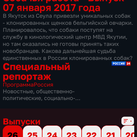
07 января 2017 года
В Якутск из Сеула привезли уникальных собак
- клонированных щенков бельгийской овчарки.
Планировалось, что собаки поступят на
службу в кинологический центр МВД Якутии,
но там оказались не готовы принять таких
новобранцев. Какова дальнейшая судьба
единственных в России клонированных собак?
Специальный
репортаж
Программа
Россия
Новостные
,
общественно-
политические
,
социально-
экономические
,
16 сезонов, 3863 выпуска
Выпуски
26
25
24
23
22
21
20