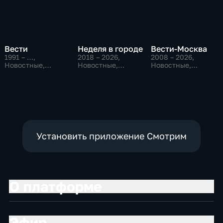
Вести
Неделя в городе
Вести-Москва
1991 – …
,
2018 – 2026
,
2008 – 2026
,
Новостные,
Новостные,
Новостные,
Общественно-
Общество,
Общественно-
политические,
общественно-
политические,
социально-
политические
социально-
экономические
экономические
Установить приложение Смотрим
О платформе
Эфир