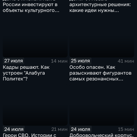
России инвестируют в
архитектурные решения:
объекты культурного
какие идеи нужны
наследия
регионам для развития
27 июля
25 июля
14 мин
41 мин
Кадры решают. Как
Особо опасен. Как
устроен "Алабуга
разыскивают фигурантов
Политех"?
самых резонансных
преступлений в России
24 июля
24 июля
21 мин
15 мин
Герои СВО. Истории с
Добровольческий корпус.