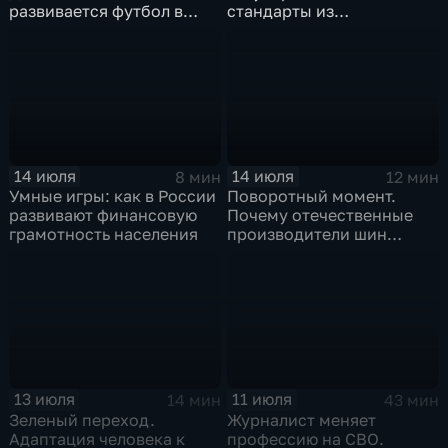
развивается футбол в
стандарты из
горной республике
принудительного
инструмента
превратились в рыночный
механизм
14 июля
14 июля
8 мин
12 мин
Умные игры: как в России
Поворотный момент.
развивают финансовую
Почему отечественные
грамотность населения
производители шин
просят ужесточить
импорт?
13 июля
11 июля
14 мин
43 мин
Зеленый переход.
Журналист меняет
Адаптация человека к
профессию на СВО.