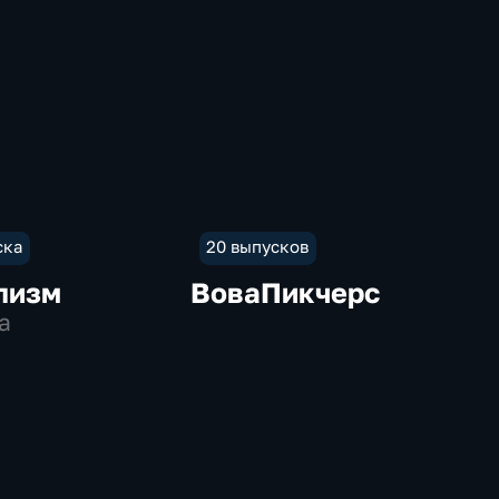
ска
20 выпусков
лизм
ВоваПикчерс
а