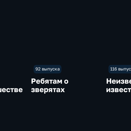
92 выпуска
116 выпу
Ребятам о
Неизв
шестве
зверятах
извес