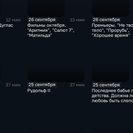
26 сентября
26 сентября
12 мин
13 мин
Дуглас
Фильмы октября.
Премьеры. "Не тв
"Аритмия", "Салют 7",
тело", "Прорубь",
"Матильда"
"Хорошее время"
25 сентября
25 сентября
37 мин
37 мин
Рудольф II
Последнее бабье 
детства. Должна л
любовь быть слеп
все-таки по уму?