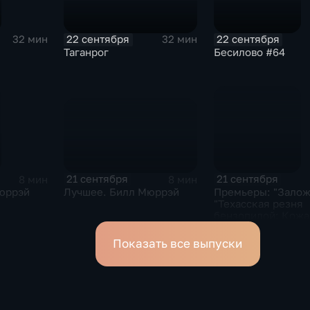
22 сентября
22 сентября
32 мин
32 мин
Таганрог
Бесилово #64
21 сентября
21 сентября
8 мин
8 мин
Лучшее. Билл Мюррэй
юррэй
Премьеры: "Залож
"Техасская резня
бензопилой: Кожа
лицо"; "Kingsman:
Золотое кольцо"
Показать все выпуски