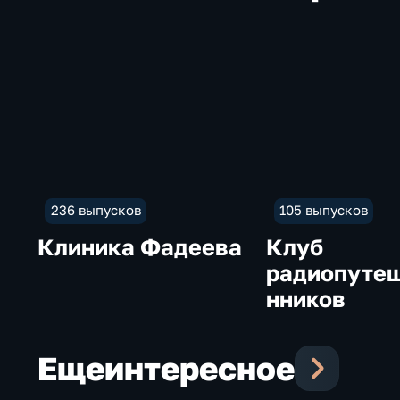
236 выпусков
105 выпусков
Клиника Фадеева
Клуб
радиопуте
нников
Еще
интересное