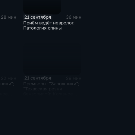
21 сентября
28 мин
36 мин
Приём ведёт невролог.
Патология спины
21 сентября
29 мин
22 мин
Премьеры: "Заложники";
ники";
"Техасская резня
бензопилой: Кожаное
ное
лицо"; "Kingsman:
Золотое кольцо"