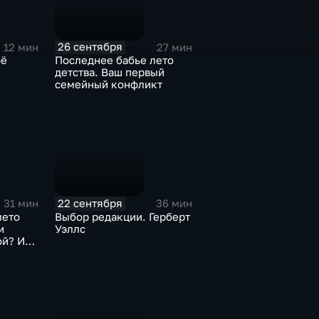
26 сентября
12 мин
27 мин
оё
Последнее бабье лето
детства. Ваш первый
семейный конфликт
22 сентября
31 мин
36 мин
лето
Выбор редакции. Герберт
и
Уэллс
ой? Или