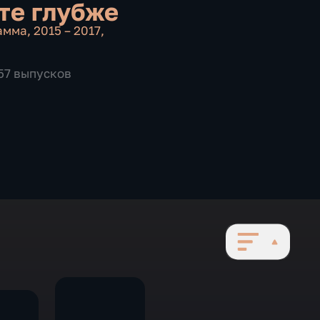
е глубже
амма
,
2015 – 2017
,
657 выпусков