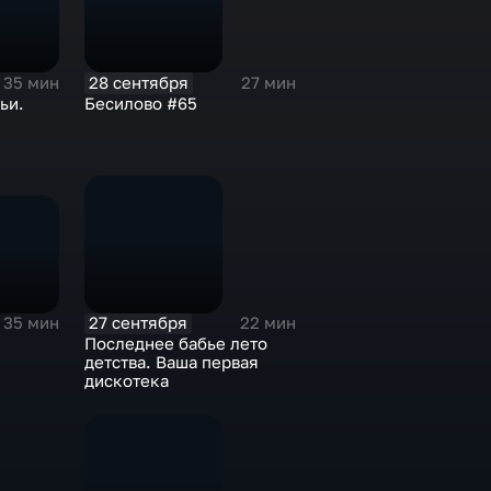
28 сентября
35 мин
27 мин
ьи.
Бесилово #65
27 сентября
35 мин
22 мин
Последнее бабье лето
детства. Ваша первая
дискотека