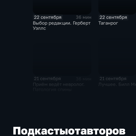
22 сентября
22 сентября
36 мин
Выбор редакции. Герберт
Таганрог
Уэллс
21 сентября
21 сентября
36 мин
Приём ведёт невролог.
Лучшее. Билл М
Патология спины
Подкасты
от
авторов