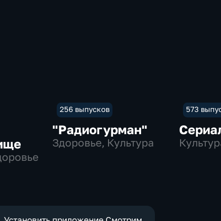
256 выпусков
573 выпу
"Радиогурман"
Сериа
ище
Здоровье, Культура
Культур
Здоровье
Установить приложение Смотрим