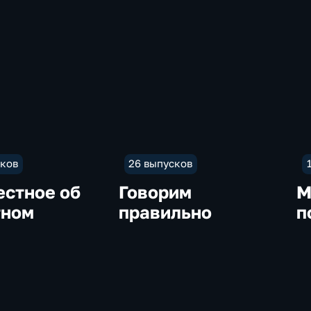
сков
26 выпусков
естное об
Говорим
М
тном
правильно
п