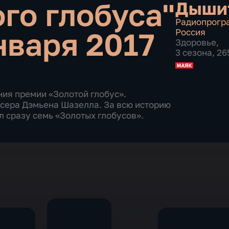
го глобуса"
Дышит
Радиопрогр
нваря 2017
Россия
Здоровье
,
3 сезона, 2
ия премии «Золотой глобус».
сера Дэмьена Шазелла. За всю историю
л сразу семь «Золотых глобусов».