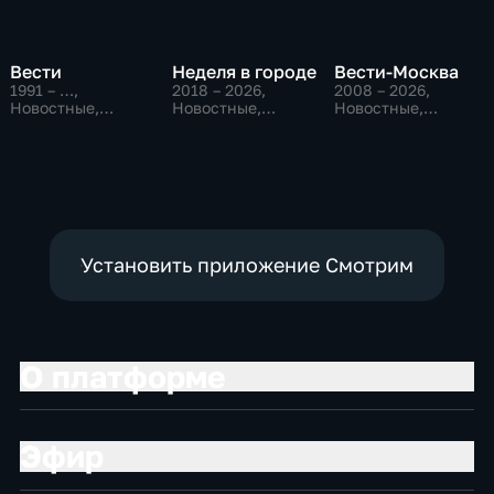
Вести
Неделя в городе
Вести-Москва
1991 – …
,
2018 – 2026
,
2008 – 2026
,
Новостные,
Новостные,
Новостные,
Общественно-
Общество,
Общественно-
политические,
общественно-
политические,
социально-
политические
социально-
экономические
экономические
Установить приложение Смотрим
О платформе
Эфир