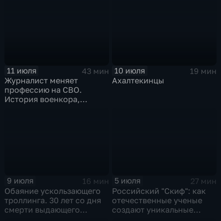
импорт?
11 июля
10 июля
43 мин
19 мин
Журналист меняет
Ахалтекинцы
профессию на СВО.
История военкора,
подписавшего контракт
9 июля
5 июля
16 мин
27 мин
Обаяние ускользающего
Российский "Скиф": как
троллинга. 30 лет со дня
отечественные ученые
смерти выдающего
создают уникальные
музыканта и деятеля
технологии будущего