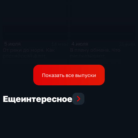
контркультуры Сергея
Курехина
5 июля
4 июля
14 мин
31 мин
От реки до моря. Как
В плену обмана. Что
российский флот
рассказывают
обретает второе дыхание
военнопленные ВСУ,
которых командиры
бросили в окружении
Показать все выпуски
Еще
интересное