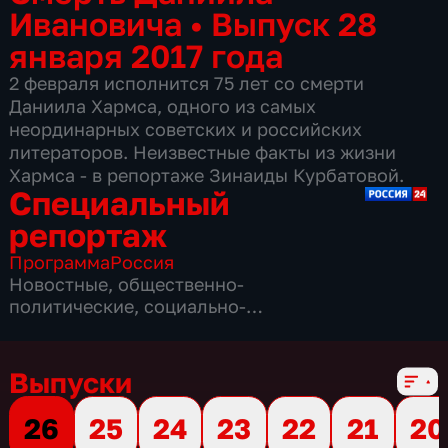
Ивановича
•
Выпуск 28
января 2017 года
2 февраля исполнится 75 лет со смерти
Даниила Хармса, одного из самых
неординарных советских и российских
литераторов. Неизвестные факты из жизни
Хармса - в репортаже Зинаиды Курбатовой.
Специальный
репортаж
Программа
Россия
Новостные
,
общественно-
политические
,
социально-
экономические
,
16 сезонов, 3859 выпусков
Выпуски
26
25
24
23
22
21
20