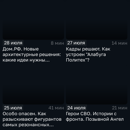
альтернативные виды
наследия
топлива
28 июля
27 июля
8 мин
14 мин
Дом.РФ. Новые
Кадры решают. Как
архитектурные решения:
устроен "Алабуга
какие идеи нужны
Политех"?
регионам для развития
25 июля
24 июля
41 мин
21 мин
Особо опасен. Как
Герои СВО. Истории с
разыскивают фигурантов
фронта. Позывной Ангел
самых резонансных