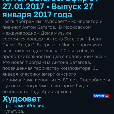
27.01.2017
•
Выпуск 27
января 2017 года
Гость программы "Худсовет" - композитор и
пианист Антон Батагов. В Московском
международном Доме музыки
состоится концерт Антона Батагова "Филип
Гласс. Этюды". Впервые в Москве прозвучит
весь цикл этюдов Гласса: 20 пьес общей
продолжительностью два с половиной часа –
это новая программа Антона Батагова,
посвященная творчеству композитора. 31
января классику американского
минимализма исполнится 80 лет. Подробности
- у гостя программы, с которым будет
беседовать Лада Аристархова.
Худсовет
Программа
Россия
Культура
,