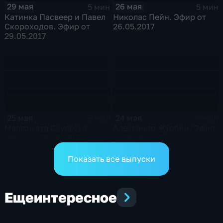
29 мая
26 мая
5 мин
5 мин
Катинка Пасвеер и Павел
Николас Пейн. Эфир от
Скороходов. Эфир от
26.05.2017
29.05.2017
25 мая
24 мая
5 мин
6 мин
Малгожата Скульска.
Александр Журбин. Эфир
Эфир от 25.05.2017
от 24.05.2017
Показать все выпуски
Еще
интересное