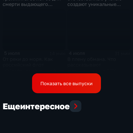
смерти выдающего
создают уникальные
музыканта и деятеля
технологии будущего
контркультуры Сергея
Курехина
5 июля
4 июля
14 мин
31 мин
От реки до моря. Как
В плену обмана. Что
российский флот
рассказывают
обретает второе дыхание
военнопленные ВСУ,
которых командиры
бросили в окружении
Показать все выпуски
Еще
интересное