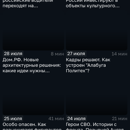
российские водители
России инвестируют в
переходят на
объекты культурного
альтернативные виды
наследия
топлива
28 июля
27 июля
8 мин
14 мин
Дом.РФ. Новые
Кадры решают. Как
архитектурные решения:
устроен "Алабуга
какие идеи нужны
Политех"?
регионам для развития
25 июля
24 июля
41 мин
21 мин
Особо опасен. Как
Герои СВО. Истории с
разыскивают фигурантов
фронта. Позывной Ангел