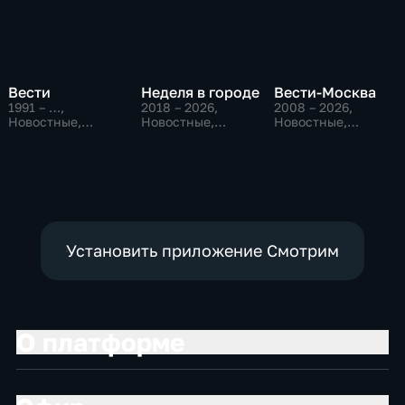
Вести
Неделя в городе
Вести-Москва
1991 – …
,
2018 – 2026
,
2008 – 2026
,
Новостные,
Новостные,
Новостные,
Общественно-
Общество,
Общественно-
политические,
общественно-
политические,
социально-
политические
социально-
экономические
экономические
Установить приложение Смотрим
О платформе