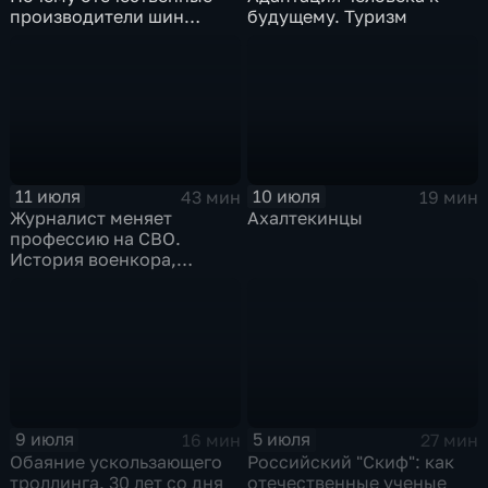
производители шин
будущему. Туризм
просят ужесточить
импорт?
11 июля
10 июля
43 мин
19 мин
Журналист меняет
Ахалтекинцы
профессию на СВО.
История военкора,
подписавшего контракт
9 июля
5 июля
16 мин
27 мин
Обаяние ускользающего
Российский "Скиф": как
троллинга. 30 лет со дня
отечественные ученые