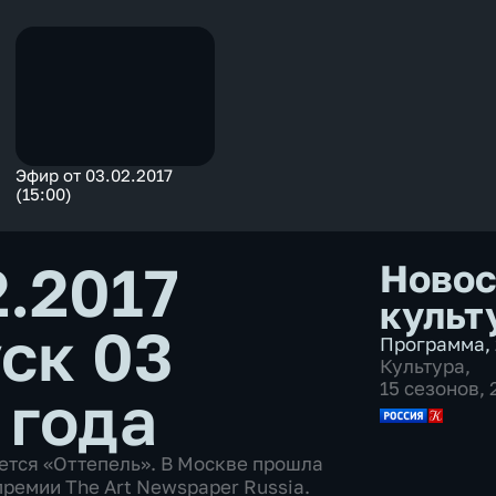
Эфир от 03.02.2017
(15:00)
2.2017
Новос
культ
ск 03
Программа
,
Культура
,
15 сезонов,
 года
нется «Оттепель». В Москве прошла
ремии The Art Newspaper Russia.