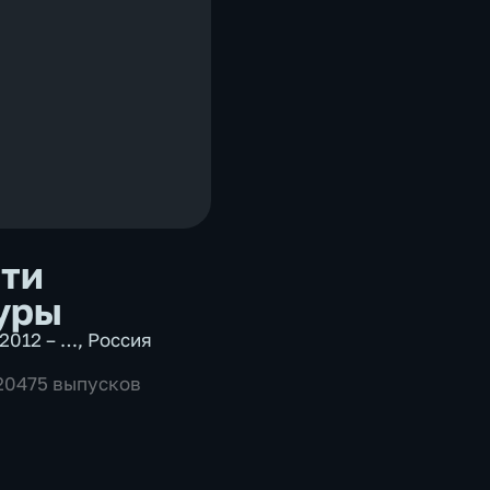
ти
уры
2012 – …
,
Россия
 20475 выпусков