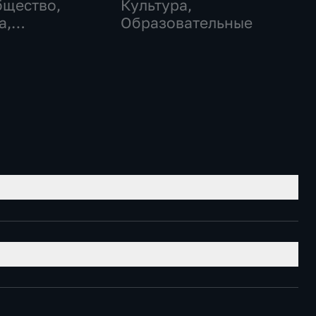
бщество,
Культура,
а,
Образовательные
еские