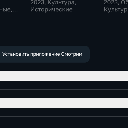
2023
, Культура,
2023
, О
ные,
Исторические
Культур
историч
Установить приложение Смотрим