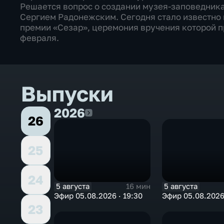
Решается вопрос о создании музея-заповедника
Сергием Радонежским. Сегодня стало известно
премии «Сезар», церемония вручения которой п
февраля.
Выпуски
2026
2026
26
25
24
5 августа
5 августа
16 мин
Эфир 05.08.2026 · 19:30
Эфир 05.08.2026 
23