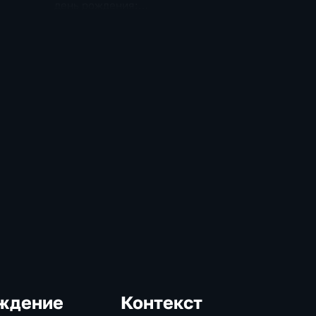
день рождения:
народной артистке
РСФСР — 75 лет
ждение
Контекст