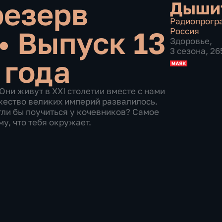
резерв
Дышит
Радиопрогр
•
Выпуск 13
Россия
Здоровье
,
3 сезона, 2
 года
Они живут в XXI столетии вместе с нами
ожество великих империй развалилось.
ли бы поучиться у кочевников? Самое
му, что тебя окружает.