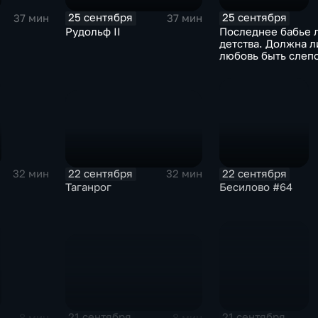
25 сентября
25 сентября
37 мин
37 мин
Рудольф II
Последнее бабье 
детства. Должна л
любовь быть слеп
все-таки по уму?
22 сентября
22 сентября
32 мин
32 мин
Таганрог
Бесилово #64
21 сентября
21 сентября
8 мин
8 мин