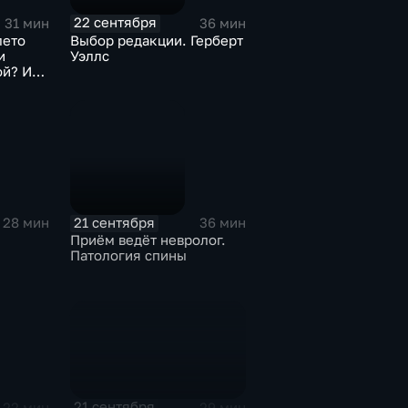
22 сентября
31 мин
36 мин
лето
Выбор редакции. Герберт
и
Уэллс
ой? Или
21 сентября
28 мин
36 мин
Приём ведёт невролог.
Патология спины
21 сентября
29 мин
22 мин