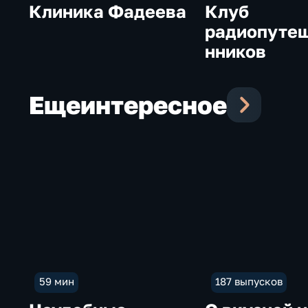
Клиника Фадеева
Клуб
радиопуте
нников
Еще
интересное
59 мин
187 выпусков