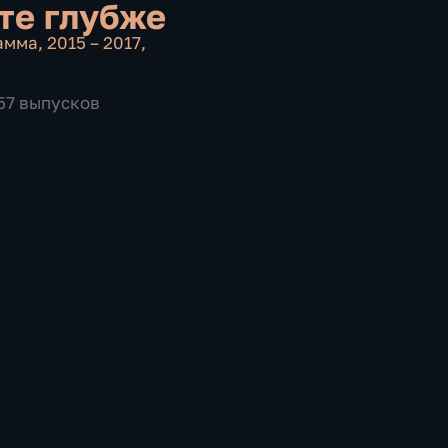
е глубже
амма
,
2015 – 2017
,
657 выпусков