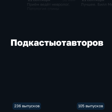
Приём ведёт невролог.
Лучшее. Билл М
Патология спины
Подкасты
от
авторов
236 выпусков
105 выпусков