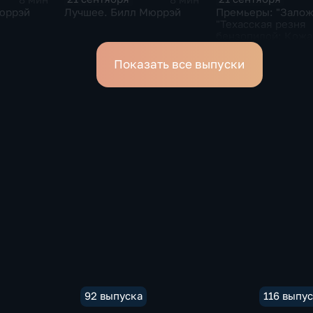
Лучшее. Билл Мюррэй
юррэй
Премьеры: "Залож
"Техасская резня
бензопилой: Кожа
лицо"; "Kingsman:
Золотое кольцо"
Показать все выпуски
92 выпуска
116 выпу