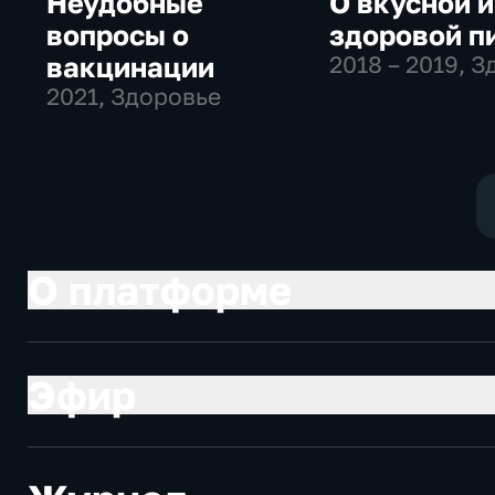
Неудобные
О вкусной и
вопросы о
здоровой п
вакцинации
2018 – 2019
, 
2021
, Здоровье
О платформе
Эфир