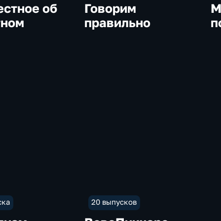
естное об
Говорим
М
тном
правильно
п
ска
20 выпусков