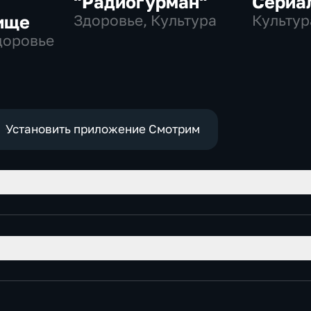
"Радиогурман"
Сериа
ище
Здоровье, Культура
Культур
Здоровье
Установить приложение Смотрим