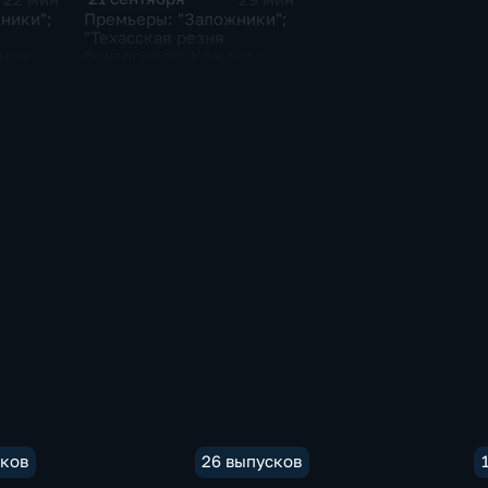
Премьеры: "Заложники";
ники";
"Техасская резня
бензопилой: Кожаное
ное
лицо"; "Kingsman:
Золотое кольцо"
сков
26 выпусков