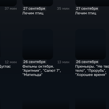
27 сентября
27 сентября
37 мин
35 мин
Лечим птиц
Лечим птиц
26 сентября
26 сентября
12 мин
13 мин
Дуглас
Фильмы октября.
Премьеры. "Не тв
"Аритмия", "Салют 7",
тело", "Прорубь",
"Матильда"
"Хорошее время"