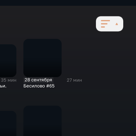
28 сентября
35 мин
27 мин
ьи.
Бесилово #65