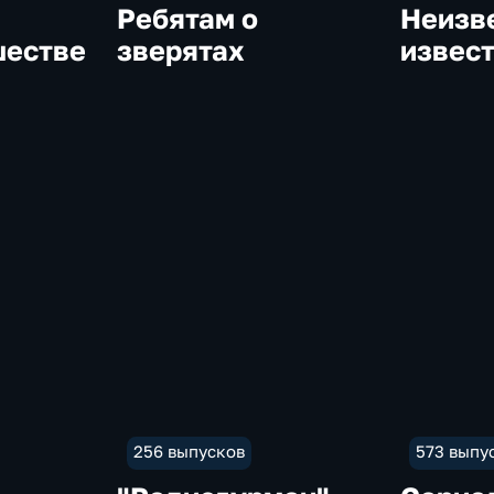
Ребятам о
Неизв
шестве
зверятах
извес
256 выпусков
573 выпу