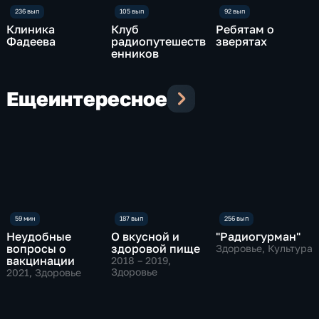
Клиника
Клуб
Ребятам о
Фадеева
радиопутешеств
зверятах
енников
Еще
интересное
Неудобные
О вкусной и
"Радиогурман"
вопросы о
здоровой пище
Здоровье, Культура
вакцинации
2018 – 2019
,
Здоровье
2021
, Здоровье