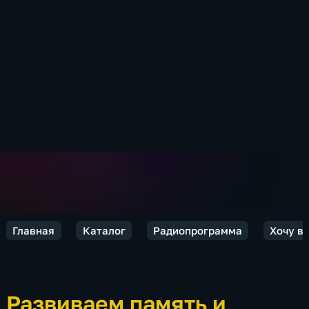
Главная
Каталог
Радиопрограмма
Хочу вс
Развиваем память и