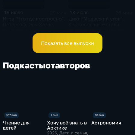
19 июля
18 июля
29 мин
36 мин
Игра "Что где построено".
Цикл "Медвежий угол".
Петергоф, Эль-Хазне,
Как косолапые стали
Колизей и др.
героями мультфильмов
Показать все выпуски
Подкасты
от
авторов
Чтение для
Хочу всё знать в
Астрономия
детей
Арктике
2026
, Дети и семья,