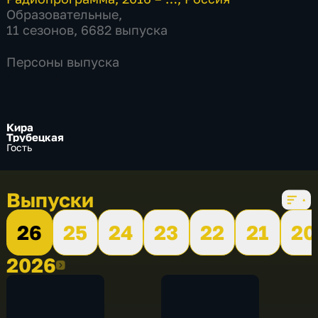
Образовательные
,
11 сезонов, 6682 выпуска
Персоны выпуска
Кира
Трубецкая
Гость
Выпуски
26
25
24
23
22
21
20
2026
2026