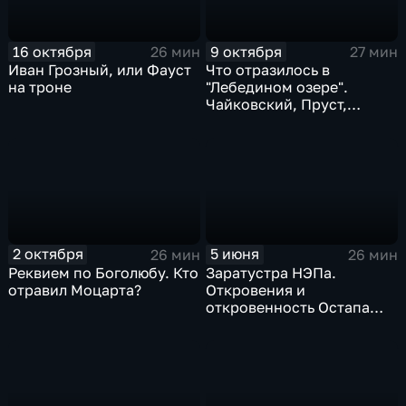
16 октября
9 октября
26 мин
27 мин
Иван Грозный, или Фауст
Что отразилось в
на троне
"Лебедином озере".
Чайковский, Пруст,
Рудольф Нуреев
2 октября
5 июня
26 мин
26 мин
Реквием по Боголюбу. Кто
Заратустра НЭПа.
отравил Моцарта?
Откровения и
откровенность Остапа
Бендера