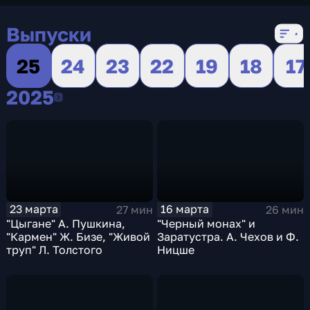
Выпуски
25
24
23
22
19
18
17
2025
2025
23 марта
16 марта
27 мин
26 мин
"Цыгане" А. Пушкина,
"Черный монах" и
"Кармен" Ж. Бизе, "Живой
Заратустра. А. Чехов и Ф.
труп" Л. Толстого
Ницше