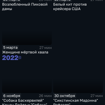
Возлюбленный Пиковой
Белый кит против
дамы
крейсера США
5 марта
27 мин
Женщине мёртвой хвала
2022
2022
6 ноября
30 октября
26 мин
27 мин
"Собака Баскервилей"
"Сикстинская Мадонна"
Конан Дойла и "Собака"
Рафаэля"