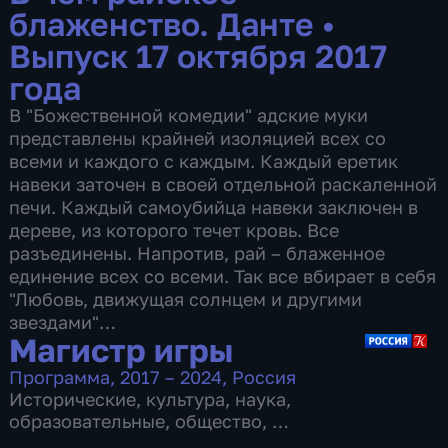
блаженство. Данте
•
Выпуск 17 октября 2017
года
В "Божественной комедии" адские муки
представлены крайней изоляцией всех со
всеми и каждого с каждым. Каждый еретик
навеки заточен в своей отдельной раскаленной
печи. Каждый самоубийца навеки заключен в
дереве, из которого течет кровь. Все
разъединены. Напротив, рай – блаженное
единение всех со всеми. Так все вбирает в себя
"Любовь, движущая солнцем и другими
звездами"…
Магистр игры
Программа
,
2017 – 2024
,
Россия
Исторические
,
культура
,
наука
,
образовательные
,
общество
,
7 сезонов, 60 выпусков