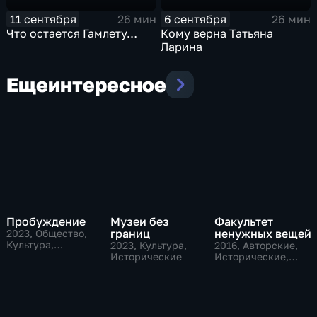
11 сентября
6 сентября
26 мин
26 мин
Что остается Гамлету…
Кому верна Татьяна
Ларина
Еще
интересное
Пробуждение
Музеи без
Факультет
границ
ненужных вещей
2023
, Общество,
Культура,
2023
, Культура,
2016
, Авторские,
исторические
Исторические
Исторические,
наука