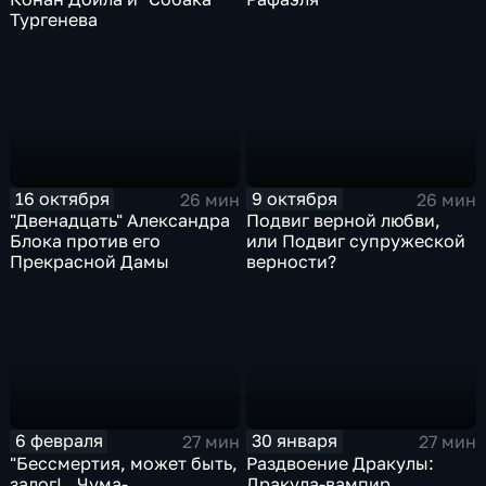
Тургенева
16 октября
9 октября
26 мин
26 мин
"Двенадцать" Александра
Подвиг верной любви,
Блока против его
или Подвиг супружеской
Прекрасной Дамы
верности?
6 февраля
30 января
27 мин
27 мин
"Бессмертия, может быть,
Раздвоение Дракулы:
залог!.. Чума-
Дракула-вампир.