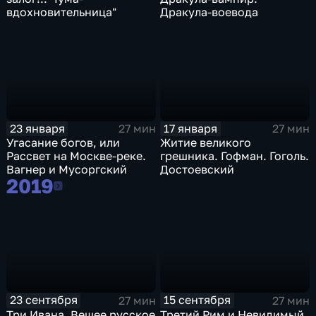
вдохновительница"
Дракула-воевода
23 января
17 января
27 мин
27 мин
Угасание богов, или
Житие великого
Рассвет на Москве-реке.
грешника. Гофман. Гоголь.
Вагнер и Мусоргский
Достоевский
2019
2019
23 сентября
15 сентября
27 мин
27 мин
Три Ивана. Вещее русское
Третий Рим и Невидимый