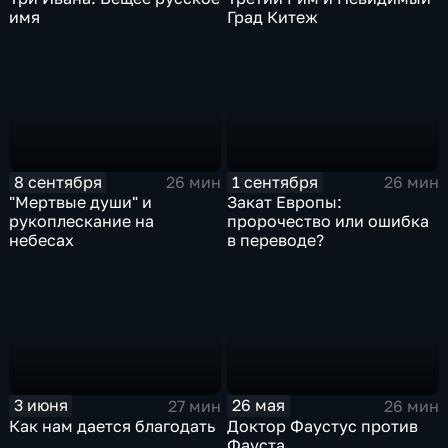
имя
Град Китеж
8 сентября
1 сентября
26 мин
26 мин
"Мертвые души" и
Закат Европы:
рукоплескание на
пророчество или ошибка
небесах
в переводе?
3 июня
26 мая
27 мин
26 мин
Как нам дается благодать
Доктор Фаустус против
Фауста