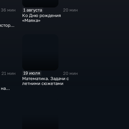
1 августа
36 мин
20 мин
Ко Дню рождения
«Маяка»
история
тв
19 июля
21 мин
20 мин
Математика. Задачи с
летними сюжетами
 на
одня