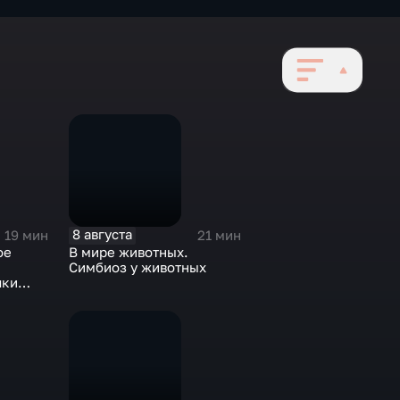
8 августа
19 мин
21 мин
ое
В мире животных.
Симбиоз у животных
чки