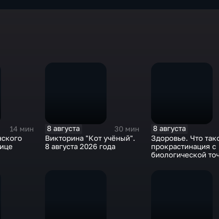
8 августа
8 августа
14 мин
30 мин
нского
Викторина "Кот учёный".
Здоровье. Что так
рице
8 августа 2026 года
прокрастинация с
биологической то
зрения?