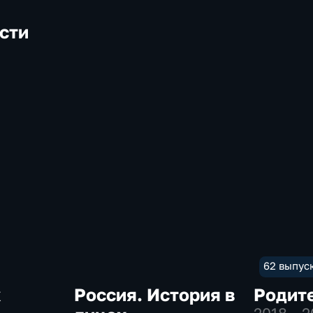
сти
62 выпус
к
Россия. История в
Родите