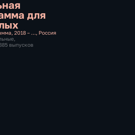
ьная
амма для
лых
амма
,
2018 – …
,
Россия
льные
,
3885 выпусков