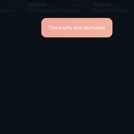
12 июля
11 июля
21 мин
19 мин
тывать
Что посмотреть в Выксе
Лариса Рейснер
Показать все выпуски