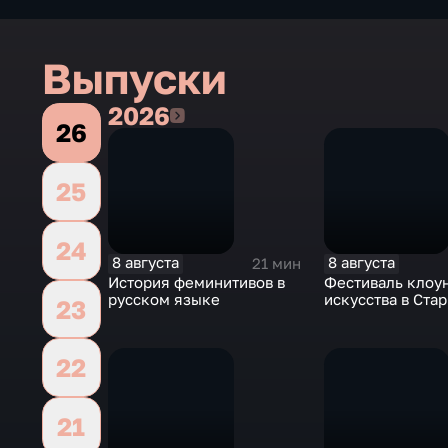
Выпуски
2026
2026
26
25
24
8 августа
8 августа
21 мин
История феминитивов в
Фестиваль клоу
русском языке
искусства в Ста
23
22
21