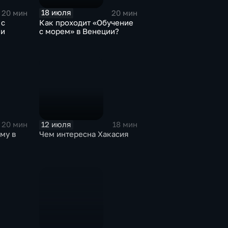
18 июля
20 мин
20 мин
 с
Как проходит «Обучение
ии
с морем» в Венеции?
12 июля
20 мин
18 мин
му в
Чем интересна Хакасия
ка?