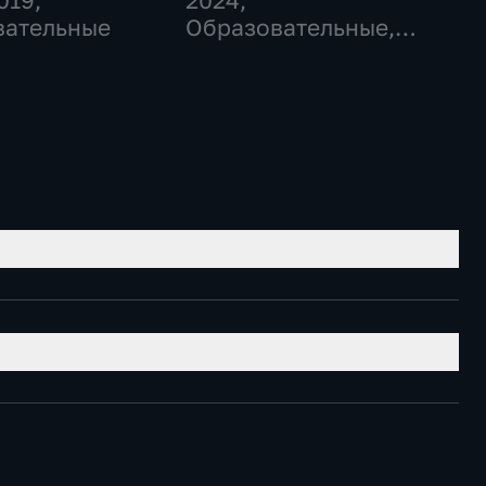
019
,
2024
,
вательные
Образовательные,
Общество