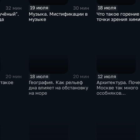
19 июля
18 июля
32 мин
30 мин
учёный".
Музыка. Мистификации в
Что такое горение
да
музыке
точки зрения хим
18 июля
12 июля
20 мин
20 мин
 такое
География. Как рельеф
Архитектура. Поче
дна влияет на обстановку
Москве так много
на море
особняков
девятнадцатого ве