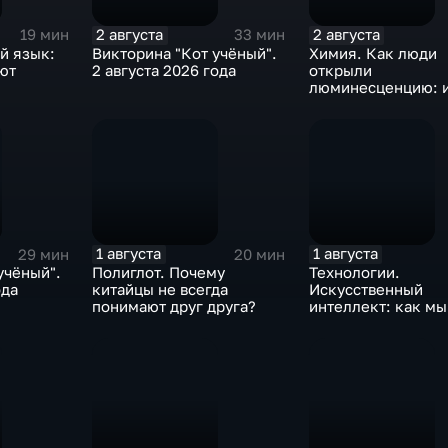
2 августа
2 августа
19 мин
33 мин
й язык:
Викторина "Кот учёный".
Химия. Как люди
ют
2 августа 2026 года
открыли
люминесценцию: 
светящихся вещес
1 августа
1 августа
29 мин
20 мин
учёный".
Полиглот. Почему
Технологии.
ода
китайцы не всегда
Искусственный
понимают друг друга?
интеллект: как мы
него смотрим сег