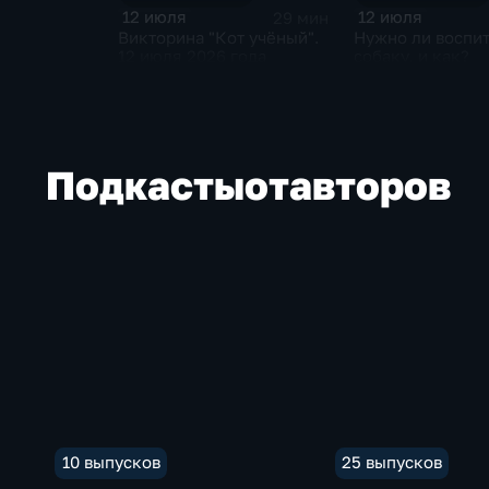
12 июля
12 июля
29 мин
Викторина "Кот учёный".
Нужно ли воспи
12 июля 2026 года
собаку, и как?
Подкасты
от
авторов
10 выпусков
25 выпусков