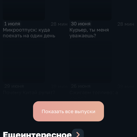
1 июля
30 июня
28 мин
28 мин
Микроотпуск: куда
Курьер, ты меня
поехать на один день
уважаешь?
29 июня
26 июня
39 мин
39 мин
Почему Китай рулит?
Сжигаем топливо: а
какое?
Показать все выпуски
Еще
интересное