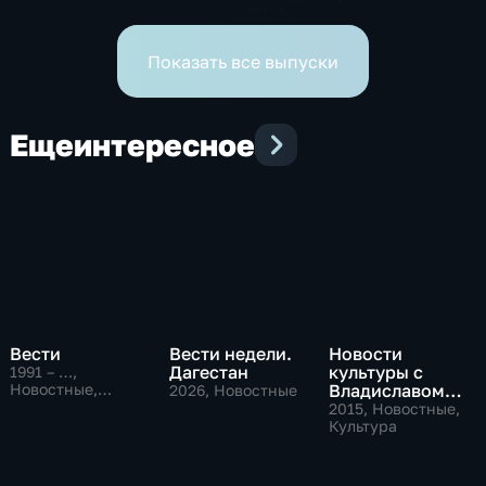
2026
Показать все выпуски
Еще
интересное
Вести
Вести недели.
Новости
Дагестан
культуры с
1991 – …
,
Новостные,
Владиславом
2026
, Новостные
Общественно-
Флярковским
2015
, Новостные,
политические,
Культура
социально-
экономические