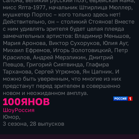
салона, великий русский поэт, еврейская мама,
мисс Ялта-1977, начальник Штирлица Мюллер,
мушкетер Портос – кого только здесь нет!
Действительно, он – столикий Стоянов! Вместе
с ним удивлять зрителя будет целая плеяда
замечательных артистов: Владимир Меньшов,
Мария Аронова, Виктор Сухоруков, Юлия Ауг,
Михаил Ефремов, Игорь Золотовицкий, Петр
Красилов, Андрей Мерзликин, Дмитрий
Певцов, Григорий Сиятвинда, Глафира
Тарханова, Сергей Угрюмов, Ян Цапник. И
можно быть уверенным, что многие из них
предстанут перед зрителем в совершенно
новом и неожиданном амплуа.
100ЯНОВ
Шоу
Россия
Юмор
,
3 сезона, 28 выпусков