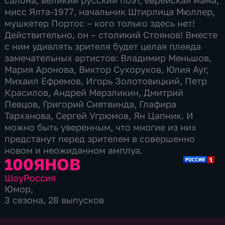
салона, великий русский поэт, еврейская мама,
мисс Ялта-1977, начальник Штирлица Мюллер,
мушкетер Портос – кого только здесь нет!
Действительно, он – столикий Стоянов! Вместе
с ним удивлять зрителя будет целая плеяда
замечательных артистов: Владимир Меньшов,
Мария Аронова, Виктор Сухоруков, Юлия Ауг,
Михаил Ефремов, Игорь Золотовицкий, Петр
Красилов, Андрей Мерзликин, Дмитрий
Певцов, Григорий Сиятвинда, Глафира
Тарханова, Сергей Угрюмов, Ян Цапник. И
можно быть уверенным, что многие из них
предстанут перед зрителем в совершенно
новом и неожиданном амплуа.
100ЯНОВ
Шоу
Россия
Юмор
,
3 сезона, 28 выпусков