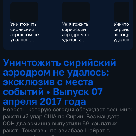
Уничтожить
Уничтожить
Уничтожи
сирийский
сирийский
сирийски
аэродром не
аэродром не
аэродром
удалось:
удалось:
удалось:
эксклюзив с места
эксклюзив с места
эксклюзи
событий
событий
событий
Уничтожить сирийский
аэродром не удалось:
эксклюзив с места
событий
•
Выпуск 07
апреля 2017 года
Новость, которую сегодня обсуждает весь мир:
ракетный удар США по Сирии. Без мандата
ООН два эсминца выпустили 59 крылатых
ракет "Томагавк" по авиабазе Шайрат в