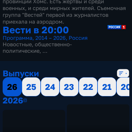
провинции Хомс. Есть жертвы и среди
военных, и среди мирных жителей. Съемочная
группа "Вестей" первой из журналистов
приехала на аэродром.
Вести в 20:00
Программа
,
2014 – 2026
,
Россия
Новостные
,
общественно-
политические
,
13 сезонов, 3515 выпусков
Выпуски
26
25
24
23
22
21
20
2026
2026