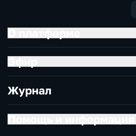
О платформе
Эфир
Журнал
Помощь и информация