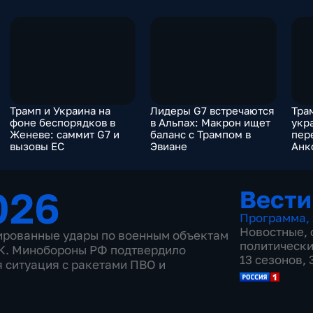
Трамп и Украина на
Лидеры G7 встречаются
Тра
фоне беспорядков в
в Альпах: Макрон ищет
укр
Женеве: саммит G7 и
баланс с Трампом в
пер
вызовы ЕС
Эвиане
Анк
зая
026
Вести
Программа
,
Новостные
,
ированные удары по военным объектам
политическ
ПК. Минобороны РФ подтвердило
13 сезонов,
 ситуация с ракетами ПВО и