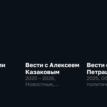
ли
Вести с Алексеем
Вести 
Казаковым
Петра
2020 – 2026
,
2025
, О
-
Новостные,
политич
Общественно-
Новост
политические