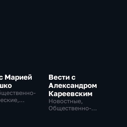
с Марией
Вести с
шко
Александром
бщественно-
Кареевским
еские,
Новостные,
ные
Общественно-
политические