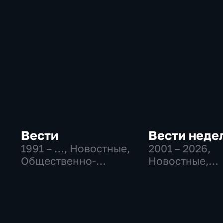
Вести
Вести неде
1991 – …
, Новостные,
2001 – 2026
,
Общественно-
Новостные,
политические,
Общественно
социально-
политические
экономические