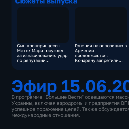
Сюжеты выпуска
Сын кронпринцессы
Гонения на оппозицию в
Метте-Марит осужден
Армении
за изнасилование: удар
продолжаются:
по репутации
Кочаряну запретили
норвежской короны
выезд, Царукяну
предъявили обвинение
Эфир 15.06.2
В программе "Большие Вести" освещаются масс
Украины, включая аэродромы и предприятия В
успешное поражение целей. Также обсуждается
международные отношения.