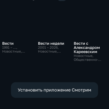
Вести
Вести недели
Вести с
Александром
1991 – …
,
2001 – 2026
,
Новостные,
Новостные,
Кареевским
Общественно-
Общественно-
Новостные,
политические,
политические
Общественно-
социально-
политические
экономические
Установить приложение Смотрим