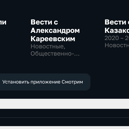
ли
Вести с
Вести 
Александром
Казак
Кареевским
2020 – 
-
Новостн
Новостные,
Общест
Общественно-
политич
политические
Установить приложение Смотрим