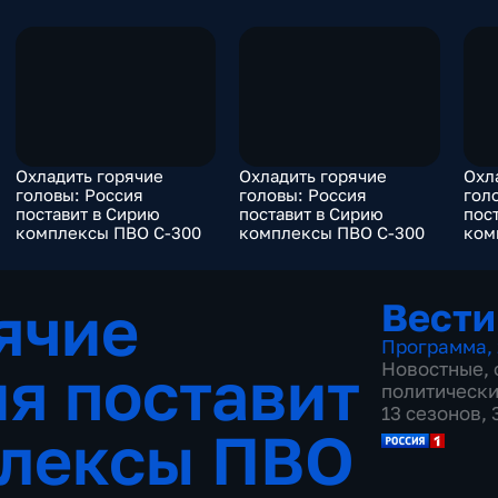
Охладить горячие
Охладить горячие
Охл
головы: Россия
головы: Россия
гол
поставит в Сирию
поставит в Сирию
пос
комплексы ПВО С-300
комплексы ПВО С-300
ком
ячие
Вести
Программа
,
ия поставит
Новостные
,
политическ
13 сезонов,
плексы ПВО