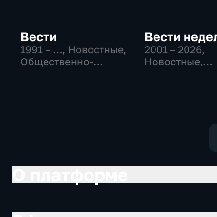
Вести
Вести неде
1991 – …
, Новостные,
2001 – 2026
,
Общественно-
Новостные,
политические,
Общественно
социально-
политические
экономические
О платформе