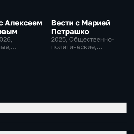
с Алексеем
Вести с Марией
овым
Петрашко
2026
,
2025
, Общественно-
ые,
политические,
венно-
Новостные
еские