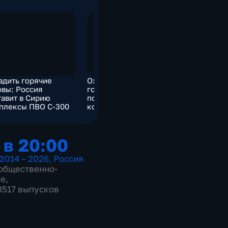
адить горячие
Охладить горячие
Охладить 
овы: Россия
головы: Россия
головы: Р
тавит в Сирию
поставит в Сирию
поставит 
плексы ПВО С-300
комплексы ПВО С-300
комплекс
 в 20:00
2014 – 2026
,
Россия
общественно-
ие
,
 3517 выпусков