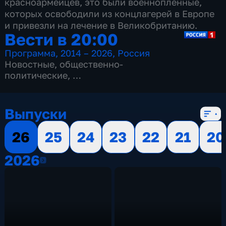
красноармейцев, это были военнопленные,
которых освободили из концлагерей в Европе
и привезли на лечение в Великобританию.
Вести в 20:00
Программа
,
2014 – 2026
,
Россия
Новостные
,
общественно-
политические
,
13 сезонов, 3516 выпусков
Выпуски
26
25
24
23
22
21
20
2026
2026