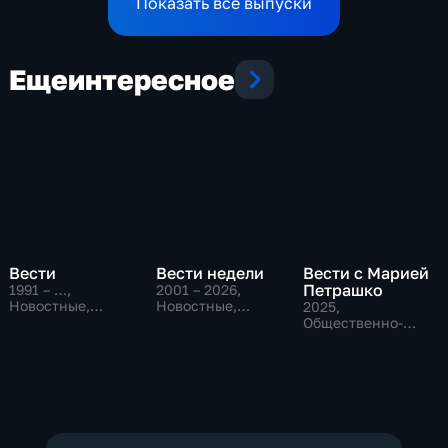
Показать все выпуски
Еще
интересное
Вести
Вести недели
Вести с Марией
Петрашко
1991 – …
,
2001 – 2026
,
Новостные,
Новостные,
2025
,
Общественно-
Общественно-
Общественно-
политические,
политические
политические,
социально-
Новостные
экономические