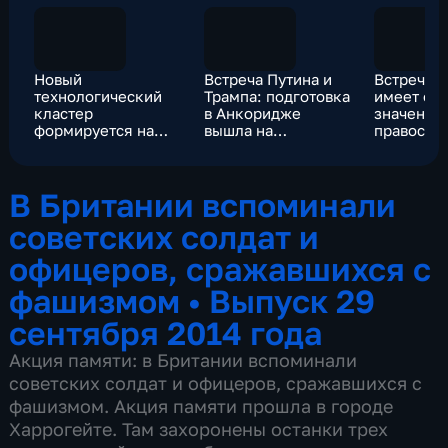
Новый
Встреча Путина и
Встреча н
технологический
Трампа: подготовка
имеет ос
кластер
в Анкоридже
значение
формируется на
вышла на
правосла
юге России
финишную прямую
жителей 
В Британии вспоминали
советских солдат и
офицеров, сражавшихся с
фашизмом
•
Выпуск 29
сентября 2014 года
Акция памяти: в Британии вспоминали
советских солдат и офицеров, сражавшихся с
фашизмом. Акция памяти прошла в городе
Харрогейте. Там захоронены останки трех