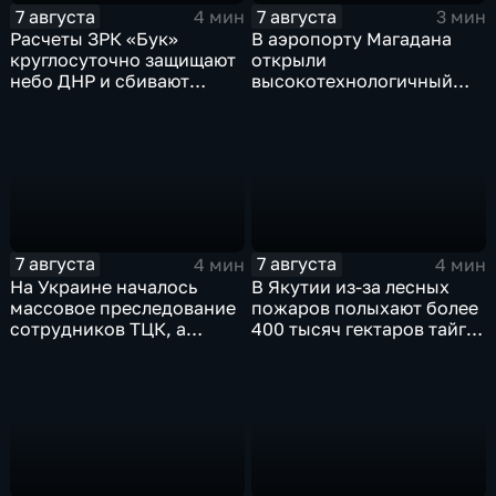
7 августа
7 августа
4 мин
3 мин
Расчеты ЗРК «Бук»
В аэропорту Магадана
круглосуточно защищают
открыли
небо ДНР и сбивают
высокотехнологичный
десятки вражеских
грузовой терминал
дронов
7 августа
7 августа
4 мин
4 мин
На Украине началось
В Якутии из-за лесных
массовое преследование
пожаров полыхают более
сотрудников ТЦК, а
400 тысяч гектаров тайги,
военкоматы пополнят
зафиксировано 77 очагов
бывшими заключенными
возгорания