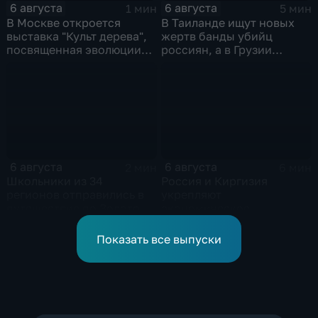
6 августа
6 августа
1 мин
5 мин
В Москве откроется
В Таиланде ищут новых
выставка "Культ дерева",
жертв банды убийц
посвященная эволюции
россиян, а в Грузии
художественной
фиксируют провокации
обработки древесины
против туристов
6 августа
6 августа
2 мин
6 мин
Школьники из 34
Россия и Киргизия
регионов отправились в
укрепляют
путешествие по Золотому
экономическое
кольцу в рамках проекта
партнерство в рамках
"Кольцо Открытия"
Евразийского
Показать все выпуски
экономического союза