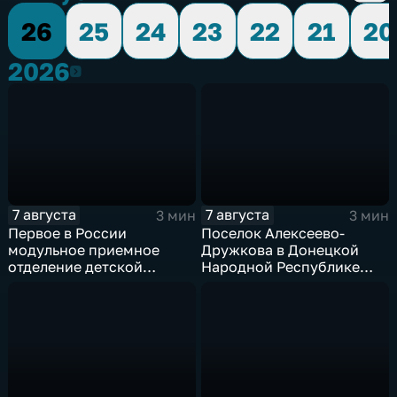
26
25
24
23
22
21
20
2026
2026
7 августа
7 августа
3 мин
3 мин
Первое в России
Поселок Алексеево-
модульное приемное
Дружкова в Донецкой
отделение детской
Народной Республике
больницы открыли в
под полным огневым
Белгороде
контролем российских
войск