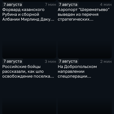
7 августа
7 августа
7 мин
4 мин
Форвард казанского
Аэропорт "Шереметьево"
Рубина и сборной
выведен из перечня
Албании Мирлинд Даку
стратегических
переше в Спартак за 11
предприятий
миллионов евро
7 августа
7 августа
3 мин
2 мин
Российские бойцы
На Добропольском
рассказали, как шло
направлении
освобождение поселка
спецоперации
Красноярское на
российские бойцы
Добропольском
отразили более 70
направлении
контратак ВСУ
спецоперации