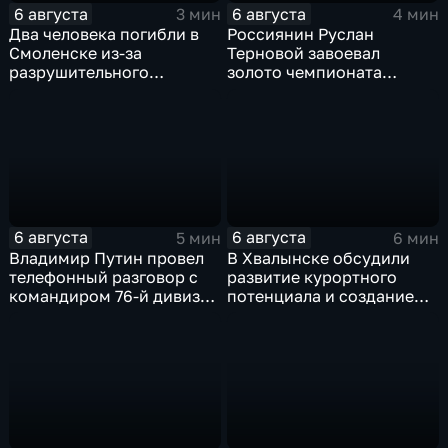
6 августа
6 августа
3 мин
4 мин
Два человека погибли в
Россиянин Руслан
Смоленске из-за
Терновой завоевал
разрушительного
золото чемпионата
урагана, 15 тысяч
Европы в прыжках с 10-
жителей остались без
метровой вышки
света
6 августа
6 августа
5 мин
6 мин
Владимир Путин провел
В Хвалынске обсудили
телефонный разговор с
развитие курортного
командиром 76-й дивизии
потенциала и создание
ВДВ Абдулазизом
медицинского кластера
Шихабидовым