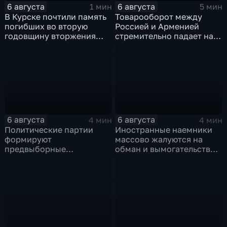
6 августа
6 августа
1 мин
5 мин
В Курске почтили память
Товарооборот между
погибших во вторую
Россией и Арменией
годовщину вторжения
стремительно падает на
ВСУ
фоне курса Еревана на
евроинтеграцию
6 августа
6 августа
4 мин
4 мин
Политические партии
Иностранные наемники
формируют
массово жалуются на
предвыборные
обман и вымогательство
программы на фоне роста
со стороны
электоральной
командования ВСУ
активности