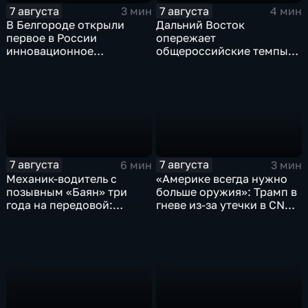
7 августа
7 августа
3 мин
4 мин
В Белгороде открыли
Дальний Восток
первое в России
опережает
инновационное
общероссийские темпы
модульное приемное
по привлечению
отделение детской
инвестиций, доложил
больницы
Юрий Трутнев Владимиру
Путину
7 августа
7 августа
6 мин
3 мин
Механик-водитель с
«Америке всегда нужно
позывным «Баян» три
больше оружия»: Трамп в
года на передовой:
гневе из-за утечки в CNN
история мужества
о дефиците снарядов в
российского
США
добровольца