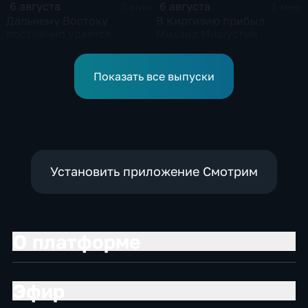
6 августа
6 августа
3 мин
1 мин
Дальнему Востоку
В Киргизию прибыл
постоянно удается
Михаил Мишустин
превышать показатели
привлечения
инвестицийВ
Показать все выпуски
Установить приложение Смотрим
О платформе
Эфир