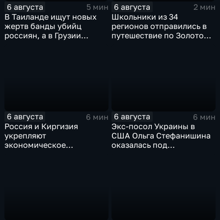
6 августа
6 августа
5 мин
2 мин
В Таиланде ищут новых
Школьники из 34
жертв банды убийц
регионов отправились в
россиян, а в Грузии
путешествие по Золотому
фиксируют провокации
кольцу в рамках проекта
против туристов
"Кольцо Открытия"
6 августа
6 августа
6 мин
6 мин
Россия и Киргизия
Экс-посол Украины в
укрепляют
США Ольга Стефанишина
экономическое
оказалась под
партнерство в рамках
следствием по делу о
Евразийского
коррупции
экономического союза