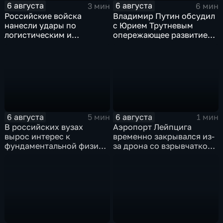
6 августа
6 августа
3 мин
6 мин
Российские войска
Владимир Путин обсудил
нанесли удары по
с Юрием Трутневым
логистическим и
опережающее развитие
энергетическим объектам
Дальнего Востока
ВСУ
6 августа
6 августа
5 мин
1 мин
В российских вузах
Аэропорт Лейпцига
вырос интерес к
временно закрывался из-
фундаментальной физике
за дрона со взрывчаткой
и авиастроению на фоне
рядом с украинским
перехода к новой модели
грузовым самолетом
образования