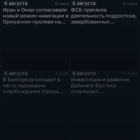
6 августа
6 августа
5 мин
4 мин
Иран и Оман согласовали
ФСБ пресекла
новый режим навигации в
деятельность подростков,
Ормузском проливе на
завербованных
фоне нехватки
украинскими
боеприпасов у США
спецслужбами для
терактов в России
6 августа
6 августа
1 мин
4 мин
В Белгороде концерт в
Инвестиции и развитие
честь годовщины
Дальнего Востока
освобождения города
опережают
продолжился несмотря
среднероссийские
на блэкаут
показатели