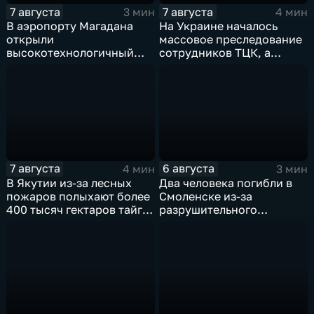
7 августа
7 августа
3 мин
4 мин
В аэропорту Магадана
На Украине началось
открыли
массовое преследование
высокотехнологичный
сотрудников ТЦК, а
грузовой терминал
военкоматы пополнят
бывшими заключенными
7 августа
6 августа
4 мин
3 мин
В Якутии из-за лесных
Два человека погибли в
пожаров полыхают более
Смоленске из-за
400 тысяч гектаров тайги,
разрушительного
зафиксировано 77 очагов
урагана, 15 тысяч
возгорания
жителей остались без
света