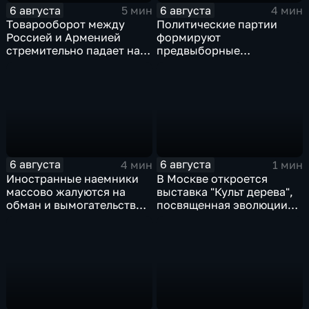
6 августа
6 августа
5 мин
4 мин
Товарооборот между
Политические партии
Россией и Арменией
формируют
стремительно падает на
предвыборные
фоне курса Еревана на
программы на фоне роста
евроинтеграцию
электоральной
активности
6 августа
6 августа
4 мин
1 мин
Иностранные наемники
В Москве откроется
массово жалуются на
выставка "Культ дерева",
обман и вымогательство
посвященная эволюции
со стороны
художественной
командования ВСУ
обработки древесины