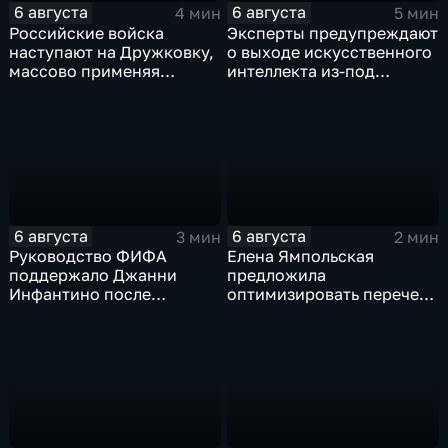
6 августа
6 августа
4 мин
5 мин
Российские войска
Эксперты предупреждают
наступают на Дружковку,
о выходе искусственного
массово применяя
интеллекта из-под
оптоволоконные дроны
контроля разработчиков
6 августа
6 августа
3 мин
2 мин
Руководство ФИФА
Елена Ямпольская
поддержало Джанни
предложила
Инфантино после
оптимизировать перечень
скандала с продажей
олимпиад для
прав на чемпионаты мира
поступления в вузы