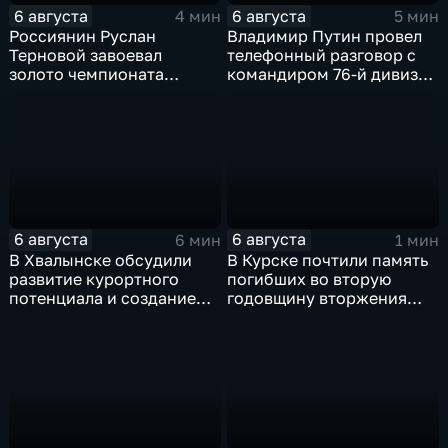
6 августа
6 августа
4 мин
5 мин
Россиянин Руслан
Владимир Путин провел
Терновой завоевал
телефонный разговор с
золото чемпионата
командиром 76-й дивизии
Европы в прыжках с 10-
ВДВ Абдулазизом
метровой вышки
Шихабидовым
6 августа
6 августа
6 мин
1 мин
В Хвалынске обсудили
В Курске почтили память
развитие курортного
погибших во вторую
потенциала и создание
годовщину вторжения
медицинского кластера
ВСУ