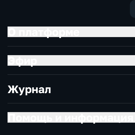
О платформе
Эфир
Журнал
Помощь и информация