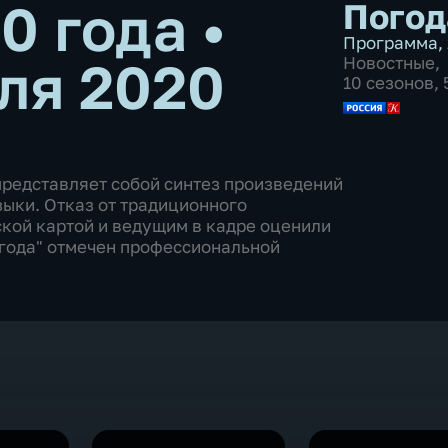
20 года
•
Погод
Программа
,
ля 2020
Новостные
,
10 сезонов,
представляет собой синтез произведений
зыки. Отказ от традиционного
ской картой и ведущим в кадре оценили
Погода" отмечен профессиональной