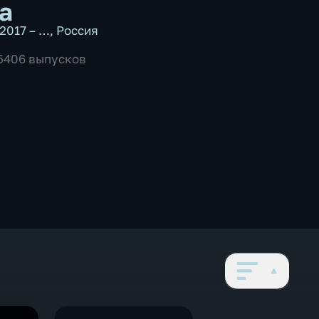
а
2017 – …
,
Россия
 5406 выпусков