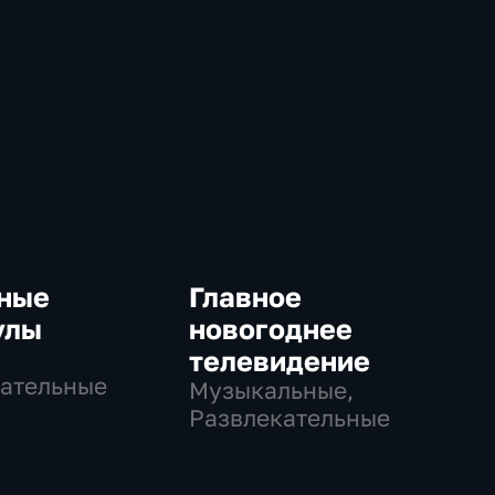
ные
Главное
улы
новогоднее
телевидение
ательные
Музыкальные,
Развлекательные