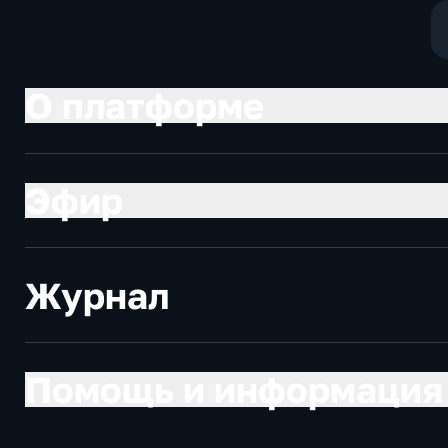
О платформе
Эфир
Журнал
Помощь и информация