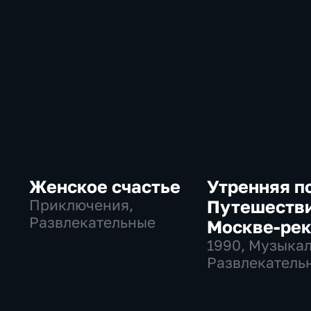
Женское счастье
Утренняя п
Приключения,
Путешестви
Развлекательные
Москве-ре
1990
, Музыка
Развлекательн
СССР