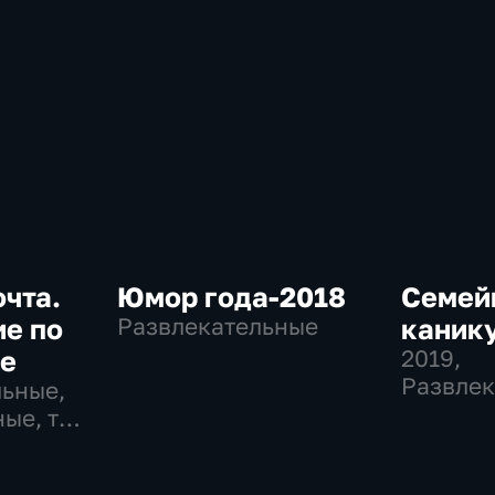
очта.
Юмор года-2018
Семей
е по
Развлекательные
каник
ке
2019
,
Развлек
льные,
ые, тВ