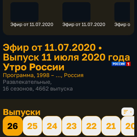
Эфир от 11.07.2020
Эфир от 11.07.2020
Эфир от 1
Эфир от 11.07.2020
•
Выпуск 11 июля 2020 года
Утро России
Программа
,
1998 – …
,
Россия
Развлекательные
,
16 сезонов, 4662 выпуска
Выпуски
26
25
24
23
22
21
20