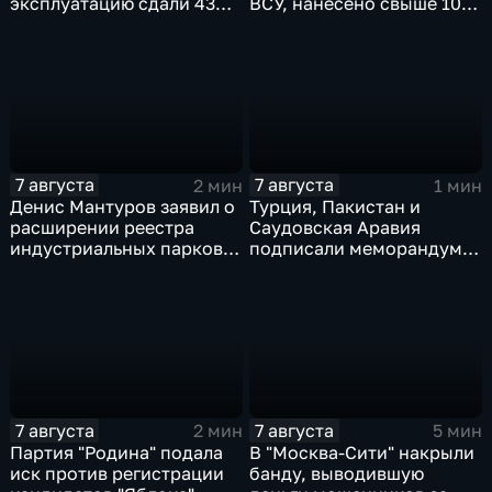
эксплуатацию сдали 43
ВСУ, нанесено свыше 10
миллиона "квадратов"
ударов по ключевым
объектам
7 августа
7 августа
2 мин
1 мин
Денис Мантуров заявил о
Турция, Пакистан и
расширении реестра
Саудовская Аравия
индустриальных парков в
подписали меморандум о
Ярославской области
коллективной обороне
7 августа
7 августа
2 мин
5 мин
Партия "Родина" подала
В "Москва‑Сити" накрыли
иск против регистрации
банду, выводившую