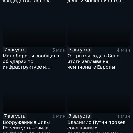
кандидатов "Яблока"
деньги мошенников за
рубеж
7 августа
7 августа
5 мин
4 мин
Минобороны сообщило
Открытая вода в Сене:
об ударах по
итоги заплыва на
инфраструктуре и
чемпионате Европы
военной технике ВСУ
7 августа
7 августа
1 мин
1 мин
Вооруженные Силы
Владимир Путин провел
России установили
совещание с