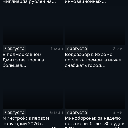
миллиарда рублей на
инновационных
промразвитие
IT‑проектах
7 августа
7 августа
1 мин
2 мин
В подмосковном
Водозабор в Яхроме
Дмитрове прошла
после капремонта начал
большая
снабжать город
агропромышленная
качественной водой
выставка
7 августа
7 августа
6 мин
6 мин
Минстрой: в первом
Минобороны: за неделю
полугодии 2026 в
поражены более 30 судов