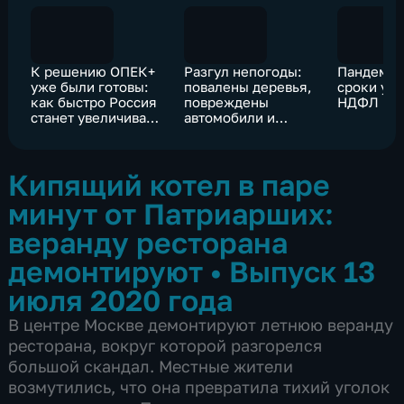
К решению ОПЕК+
Разгул непогоды:
Пандемия
уже были готовы:
повалены деревья,
сроки уп
как быстро Россия
повреждены
НДФЛ
станет увеличивать
автомобили и
добычу нефти
электросети
Кипящий котел в паре
минут от Патриарших:
веранду ресторана
демонтируют
•
Выпуск 13
июля 2020 года
В центре Москве демонтируют летнюю веранду
ресторана, вокруг которой разгорелся
большой скандал. Местные жители
возмутились, что она превратила тихий уголок