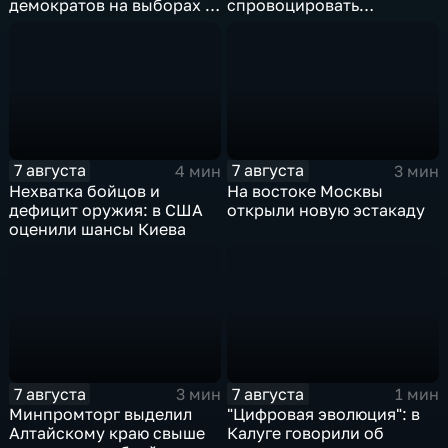
демократов на выборах в
спровоцировать
Сенат.
спецслужбы Израиля
7 августа
7 августа
4 мин
3 мин
Нехватка бойцов и
На востоке Москвы
дефицит оружия: в США
открыли новую эстакаду
оценили шансы Киева
7 августа
7 августа
3 мин
1 мин
Минпромторг выделил
"Цифровая эволюция": в
Алтайскому краю свыше
Калуге говорили об