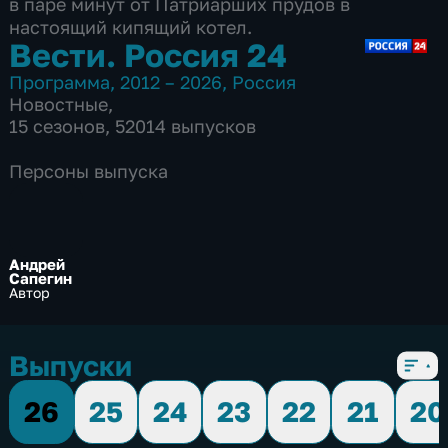
в паре минут от Патриарших прудов в
настоящий кипящий котел.
Вести. Россия 24
Программа
,
2012 – 2026
,
Россия
Новостные
,
15 сезонов, 52014 выпусков
Персоны выпуска
Андрей
Сапегин
Автор
Выпуски
26
25
24
23
22
21
20