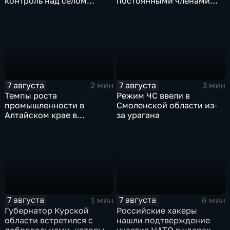
контроль над селом
постоянными членами
Анискино в Харьковской
Совета безопасности
области
России
7 августа
7 августа
2 мин
3 мин
Темпы роста
Режим ЧС ввели в
промышленности в
Смоленской области из-
Алтайском крае в
за урагана
нынешнем году уже выше
среднего
7 августа
7 августа
1 мин
6 мин
Губернатор Курской
Российские хакеры
области встретился с
нашли подтверждение
добровольцами, которые
участия НАТО в ударах по