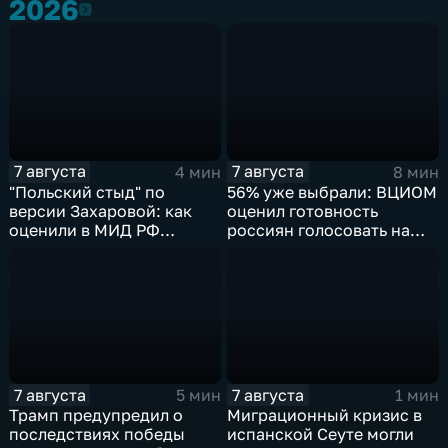
2026
2026
7 августа
7 августа
4 мин
8 мин
"Польский стыд" по
56% уже выбрали: ВЦИОМ
версии Захаровой: как
оценил готовность
оценили в МИД РФ
россиян голосовать на
скандальную речь
выборах в Госдуму
Навроцкого
7 августа
7 августа
5 мин
1 мин
Трамп предупредил о
Миграционный кризис в
последствиях победы
испанской Сеуте могли