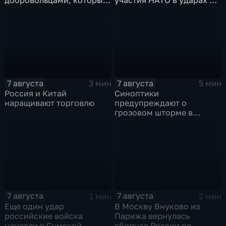
помогали пострадавшим
России
от вторжения ВСУ
жителям приграничья
7 августа
7 августа
3 мин
5 мин
Россия и Китай
Синоптики
наращивают торговлю
предупреждают о
грозовом шторме в
Центральной России
7 августа
7 августа
1 мин
2 мин
Еще один удар
В Москву Внуково из
российские войска
Парижа вернулась
нанесли в Сумской
сборная России по