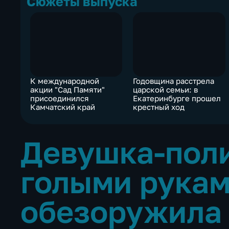
Сюжеты выпуска
К международной
Годовщина расстрела
акции "Сад Памяти"
царской семьи: в
присоединился
Екатеринбурге прошел
Камчатский край
крестный ход
Девушка-пол
голыми рука
обезоружила