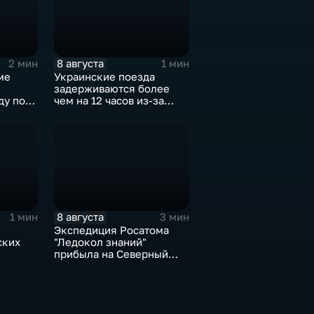
8 августа
2 мин
1 мин
ме
Украинские поезда
задерживаются более
ду по
чем на 12 часов из-за
м
угрозы обстрелов
8 августа
1 мин
3 мин
Экспедиция Росатома
ских
"Ледокол знаний"
прибыла на Северный
с
полюс
м