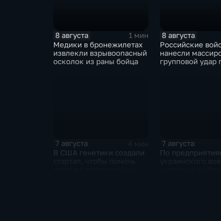
8 августа
8 августа
1 мин
Медики в бронежилетах
Российские вой
извлекли взрывоопасный
нанесли массир
осколок из раны бойца
групповой удар 
стратегическим
в глубоком тылу
7 августа
7 августа
4 мин
В США генетики создали
По предприятия
стартап, чтобы помочь
украинского во
людям с аллергией на
нанесены в общ
собак
сложности более
массированных 
групповых удар