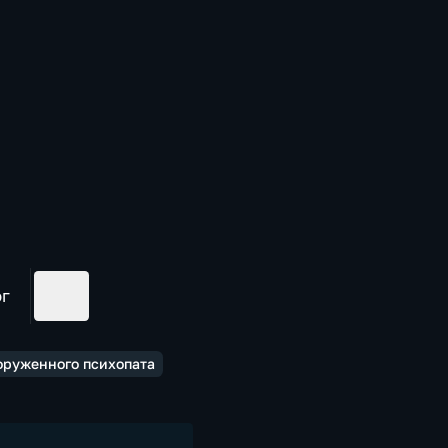
ог
оруженного психопата