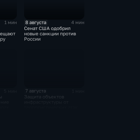
8 августа
1 мин
4 мин
Сенат США одобрил
бещают
новые санкции против
ру
России
7 августа
5 мин
1 мин
ы
Защита объектов
ение
инфраструктуры от
арах по
террористических атак