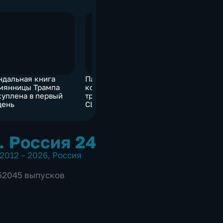
ндальная книга
Пандемия
ВФЛА пок
мянницы Трампа
коронавируса: в первой
выбрать г
куплена в первый
тройке заболевших –
федераци
день
США, Бразилия и Индия
. Россия 24
2012 – 2026
,
Россия
 52045 выпусков