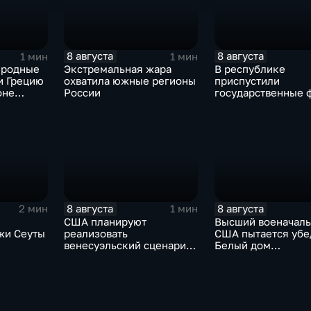
8 августа
8 августа
1 мин
1 мин
иродные
Экстремальная жара
В республике
и Грецию
охватила южные регионы
приспустили
оне
России
государственные 
сухи
зажгли свечи в па
жертвах обстрела
Цхинвала
8 августа
8 августа
2 мин
1 мин
США планируют
Высший военачал
жи Сеуты
реализовать
США пытается убе
венесуэльский сценарий
Белый дом
ого
для смены власти на Кубе
незамедлительно
кризиса
завершить конфли
Ираном