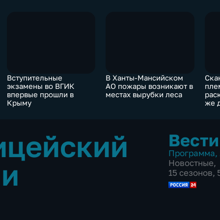
Вступительные
В Ханты-Мансийском
Ска
экзамены во ВГИК
АО пожары возникают в
пле
впервые прошли в
местах вырубки леса
рас
Крыму
же 
ицейский
Вести
Программа
,
ми
Новостные
,
15 сезонов,