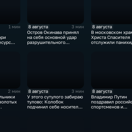
8 августа
8 августа
1 мин
3 мин
Остров Окинава принял
В московском хра
рри
на себя основной удар
Христа Спасителя
есурс
разрушительного
отслужили панихи
тайфуна "Дельфин"
погибшим жителя
Южной Осетии
8 августа
8 августа
2 мин
3 мин
льники
У этого сутулого забираю
Владимир Путин
золотых
тулово: Колобок
поздравил россий
подчинил себе носителя
спортсменов и
рнире по
в новом сказочном
физкультурников 
блокбастере
профессиональны
праздником