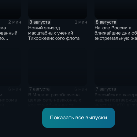
8 августа
8 августа
2 мин
1 мин
ска
Новый эпизод
На юге России в
ованный
масштабных учений
ближайшие дни о
по
Тихоокеанского флота
экстремальную жа
 объектам
 ВСУ
7 августа
7 августа
6 мин
6 мин
м
В Москве разоблачена
Российские хакер
енпрома
целая сеть незаконных
нашли подтвержд
ей
крипто-обменников
участия НАТО в уд
 10-ти
России
и
Показать все выпуски
ов