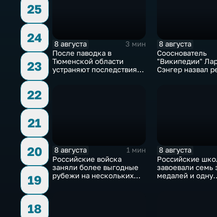
25
24
8 августа
8 августа
3 мин
После паводка в
Сооснователь
Тюменской области
"Википедии" Ла
23
устраняют последствия
Сэнгер назвал р
для водоснабжения
инструментом
пропаганды
22
21
20
8 августа
8 августа
1 мин
Российские войска
Российские шко
заняли более выгодные
завоевали семь 
рубежи на нескольких
медалей и одну
19
направлениях в зоне СВО
бронзовую на ту
ИИ
18