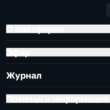
О платформе
Эфир
Журнал
Помощь и информация