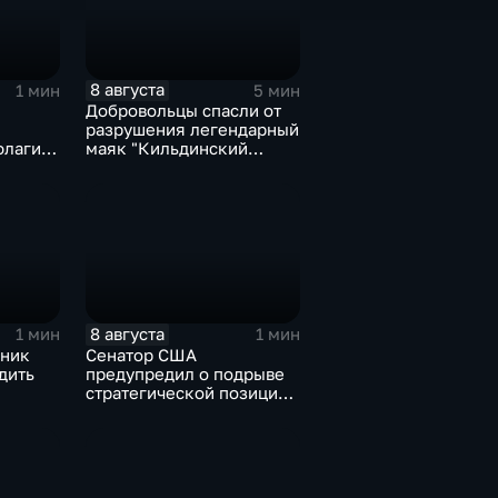
8 августа
1 мин
5 мин
Добровольцы спасли от
разрушения легендарный
флаги и
маяк "Кильдинский
мять о
Северный"
8 августа
1 мин
1 мин
ьник
Сенатор США
дить
предупредил о подрыве
стратегической позиции
из-за новых пошлин
кт с
против России