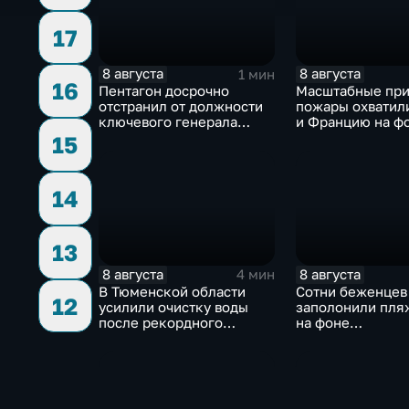
17
8 августа
8 августа
1 мин
16
Пентагон досрочно
Масштабные пр
отстранил от должности
пожары охватил
ключевого генерала
и Францию на ф
Чарльза Костанцу
европейской за
15
14
13
8 августа
8 августа
4 мин
В Тюменской области
Сотни беженцев
12
усилили очистку воды
заполонили пля
после рекордного
на фоне
летнего паводка
катастрофическ
миграционного 