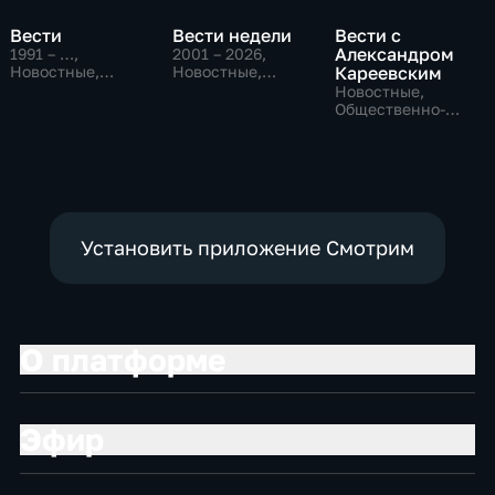
Вести
Вести недели
Вести с
Александром
1991 – …
,
2001 – 2026
,
Новостные,
Новостные,
Кареевским
Общественно-
Общественно-
Новостные,
политические,
политические
Общественно-
социально-
политические
экономические
Установить приложение Смотрим
О платформе
Эфир