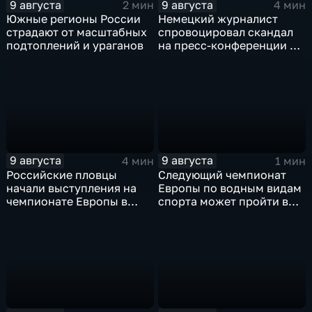
9 августа
9 августа
2 мин
4 мин
Южные регионы России
Немецкий журналист
страдают от масштабных
спровоцировал скандал
подтоплений и ураганов
на пресс-конференции в
Сербии
9 августа
9 августа
4 мин
1 мин
Российские пловцы
Следующий чемпионат
начали выступления на
Европы по водным видам
чемпионате Европы в
спорта может пройти в
Париже на фоне споров о
России
символике