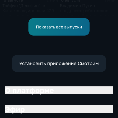
8 августа
8 августа
1 мин
4 мин
Тайфун "Дельфин": в
Владимир Путин
Китае эвакуировали 420
поздравил работников
тысяч человек
отрасли с Днем строителя
Показать все выпуски
Установить приложение Смотрим
О платформе
Эфир