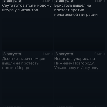
8 августа
8 августа
1 мин
1 мин
Сеута готовится к новому
Бристоль вышел на
штурму мигрантов
протест против
нелегальной миграции
8 августа
8 августа
1 мин
2 мин
Десятки тысяч немцев
Непогода ударила по
вышли на протесты
Нижнему Новгороду,
против Мерца
Ульяновску и Иркутску