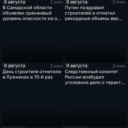
9 августа
9 августа
1 мин
2 мин
В Самарской области
Путин поздравил
объявлен оранжевый
строителей и отметил
уровень опасности из-за
рекордные объемы ввода
урагана
жилья
9 августа
9 августа
2 мин
3 мин
День строителя отметили
Следственный комитет
в Лужниках в 70-й раз
России возбудил
уголовное дело о теракте
после ночной атаки ВСУ
на Белгород