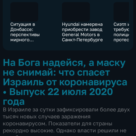
Ситуация в
Hyundai намерена
Сиэтл и П
Донбассе:
приобрести завод
требуют 
перспективы
General Motors в
полиция 
мирного
Санкт-Петербурге
протесты
урегулирования
На Бога надейся, а маску
не снимай: что спасет
Израиль от коронавируса
•
Выпуск 22 июля 2020
года
В Израиле за сутки зафиксировали более двух
тысяч новых случаев заражения
коронавирусом. Показатели для страны
рекордно высокие. Однако власти решили не