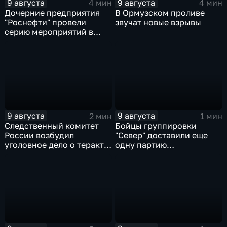
9 августа
9 августа
4 мин
4 мин
Дочерние предприятия
В Ормузском проливе
"Роснефти" провели
звучат новые взрывы
серию мероприятий в
поддержку коренных
народов Севера и
Дальнего Востока
9 августа
9 августа
2 мин
1 мин
Следственный комитет
Бойцы группировки
России возбудил
"Север" доставили еще
уголовное дело о теракте
одну партию
после ночной атаки ВСУ
гуманитарного груза
на Белгород