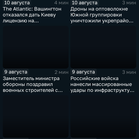
10 августа
10 августа
4 мин
3 мин
The Atlantic: Вашингтон
Дроны на оптоволокне
отказался дать Киеву
Южной группировки
лицензию на
уничтожили укрепрайон
производство ЗРК Patriot
ВСУ на Дружковском
из-за финансовой
направлении
невыгоды
9 августа
9 августа
2 мин
3 мин
Заместитель министра
Российские войска
обороны поздравил
нанесли массированные
военных строителей с
удары по инфраструктуре
профессиональным
и складам беспилотников
праздником
в глубоком тылу ВСУ