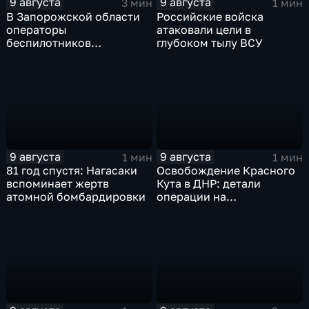
9 августа
9 августа
3 мин
1 мин
В Запорожской области
Российские войска
операторы
атаковали цели в
беспилотников
глубоком тылу ВСУ
группировки "Восток"
планомерно уничтожают
технику и укрепления
ВСУ
9 августа
9 августа
1 мин
1 мин
81 год спустя: Нагасаки
Освобождение Красного
вспоминает жертв
Кута в ДНР: детали
атомной бомбардировки
операции на
Добропольском
направлении