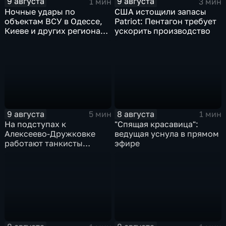
9 августа
9 августа
1 мин
3 мин
Ночные удары по
США истощили запасы
объектам ВСУ в Одессе,
Patriot: Пентагон требует
Киеве и других регионах
ускорить производство
Украины
9 августа
8 августа
5 мин
1 мин
На подступах к
"Спящая красавица":
Алексеево-Дружковке
ведущая уснула в прямом
работают танкисты
эфире
"Южной"