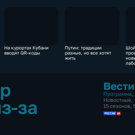
На курортах Кубани
Путин: традиции
Шой
вводят QR-коды
разные, но все хотят
про
жить
нов
лаб
тр
Вести
Программа
,
з-за
Новостные
,
15 сезонов,