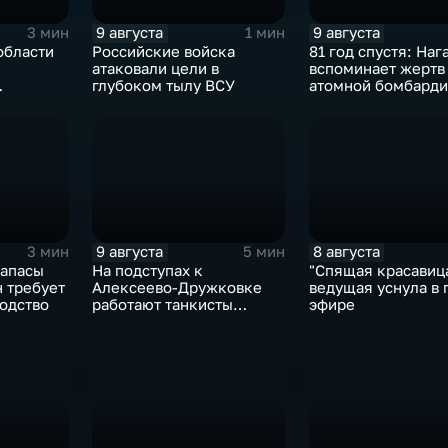
9 августа
9 августа
3 мин
1 мин
области
Российские войска
81 год спустя: Наг
атаковали цели в
вспоминает жертв
глубоком тылу ВСУ
атомной бомбарди
сток"
чтожают
ления
9 августа
8 августа
3 мин
5 мин
апасы
На подступах к
"Спящая красавица
н требует
Алексеево-Дружковке
ведущая уснула в
одство
работают танкисты
эфире
"Южной"