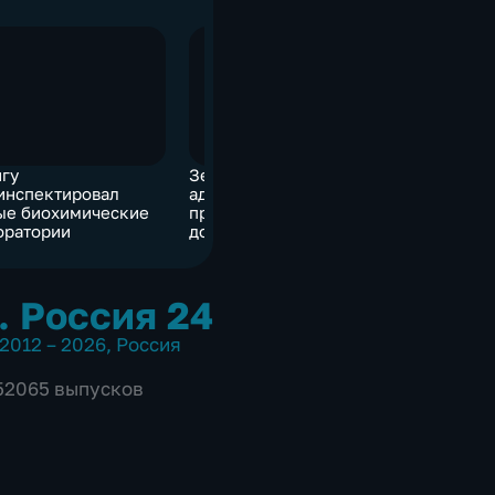
гу
Земан ставил подпись:
"Зеленая"
инспектировал
администрация
"Металло
ые биохимические
предъявила
сократит 
оратории
доказательства
выбросы
. Россия 24
2012 – 2026
,
Россия
 52065 выпусков