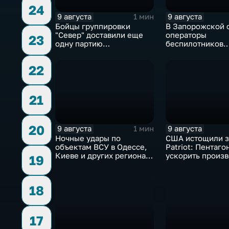
24
9 августа
9 августа
1 мин
Бойцы группировки
В Запорожской 
"Север" доставили еще
операторы
23
одну партию
беспилотников
гуманитарного груза
группировки "Во
планомерно уни
22
технику и укреп
ВСУ
21
20
9 августа
9 августа
1 мин
Ночные удары по
США истощили з
объектам ВСУ в Одессе,
Patriot: Пентаго
Киеве и других регионах
ускорить произв
19
Украины
18
17