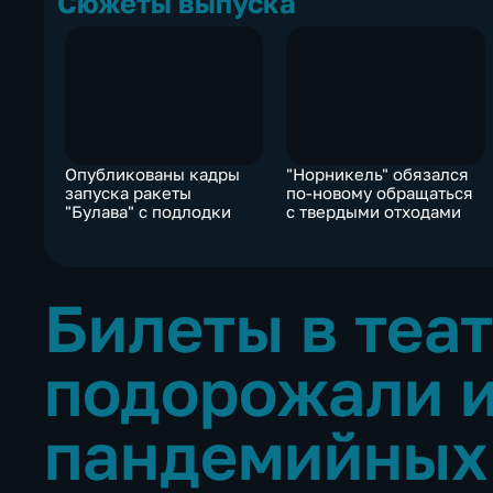
Сюжеты выпуска
Опубликованы кадры
"Норникель" обязался
запуска ракеты
по-новому обращаться
"Булава" с подлодки
с твердыми отходами
Билеты в теа
подорожали и
пандемийных