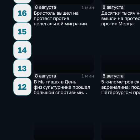
8 августа
8 августа
1 мин
16
Бристоль вышел на
Десятки тысяч 
протест против
вышли на проте
нелегальной миграции
против Мерца
15
14
13
8 августа
8 августа
1 мин
В Мытищах в День
5 километров ск
12
физкультурника прошел
адреналина: под
большой спортивный
Петербургом пр
фестиваль
третий этап "Фо