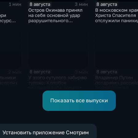
8 августа
8 августа
1 мин
3 мин
Остров Окинава принял
В московском хра
рри
на себя основной удар
Христа Спасителя
есурс
разрушительного
отслужили панихи
тайфуна "Дельфин"
погибшим жителя
Южной Осетии
8 августа
8 августа
2 мин
3 мин
льники
У этого сутулого забираю
Владимир Путин
золотых
тулово: Колобок
поздравил россий
подчинил себе носителя
спортсменов и
рнире по
в новом сказочном
физкультурников 
блокбастере
профессиональны
Показать все выпуски
праздником
Установить приложение Смотрим