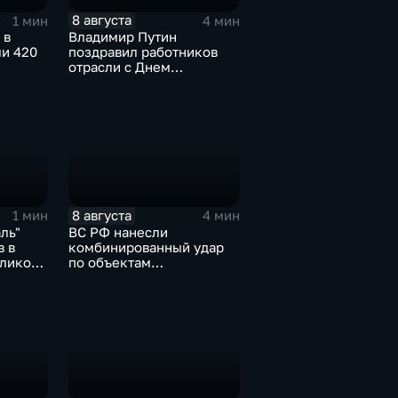
8 августа
1 мин
4 мин
 в
Владимир Путин
ли 420
поздравил работников
отрасли с Днем
строителя
8 августа
1 мин
4 мин
ль"
ВС РФ нанесли
в в
комбинированный удар
еликого
по объектам
логистической,
топливной и
энергетической
инфраструктуры в Киеве