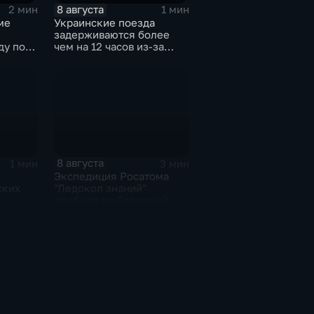
8 августа
2 мин
1 мин
ме
Украинские поезда
задерживаются более
ду по
чем на 12 часов из-за
м
угрозы обстрелов
8 августа
1 мин
3 мин
Экспедиция Росатома
ских
"Ледокол знаний"
прибыла на Северный
с
полюс
м