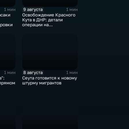
9 августа
1 мин
1 мин
асаки
Освобождение Красного
Кута в ДНР: детали
ровки
операции на
Добропольском
направлении
8 августа
1 мин
1 мин
":
Сеута готовится к новому
 прямом
штурму мигрантов