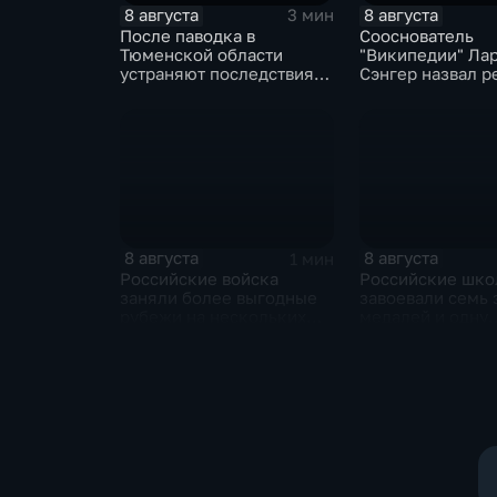
8 августа
8 августа
3 мин
После паводка в
Сооснователь
Тюменской области
"Википедии" Ла
устраняют последствия
Сэнгер назвал р
для водоснабжения
инструментом
пропаганды
8 августа
8 августа
1 мин
Российские войска
Российские шко
заняли более выгодные
завоевали семь 
рубежи на нескольких
медалей и одну
направлениях в зоне СВО
бронзовую на ту
ИИ