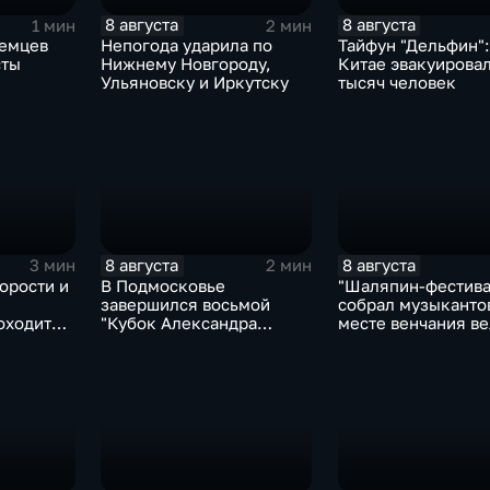
8 августа
8 августа
1 мин
2 мин
немцев
Непогода ударила по
Тайфун "Дельфин":
сты
Нижнему Новгороду,
Китае эвакуирова
Ульяновску и Иркутску
тысяч человек
8 августа
8 августа
3 мин
2 мин
орости и
В Подмосковье
"Шаляпин‑фестива
завершился восьмой
собрал музыканто
оходит
"Кубок Александра
месте венчания в
рмулы‑4"
Овечкина"
певца