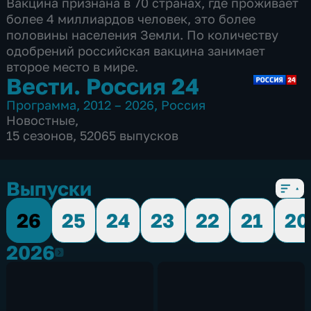
Вакцина признана в 70 странах, где проживает
более 4 миллиардов человек, это более
половины населения Земли. По количеству
одобрений российская вакцина занимает
второе место в мире.
Вести. Россия 24
Программа
,
2012 – 2026
,
Россия
Новостные
,
15 сезонов, 52065 выпусков
Выпуски
26
25
24
23
22
21
20
2026
2026