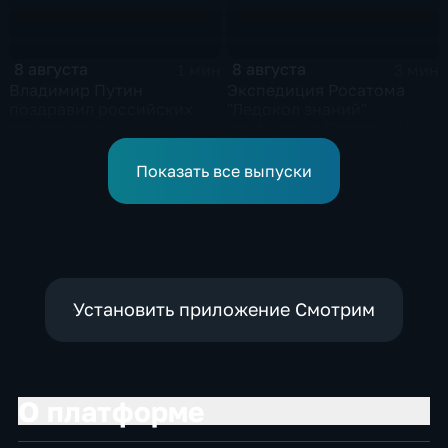
8 августа
8 августа
1 мин
3 мин
Владимир Путин
Экспедиция Росатома
поздравил российских
"Ледокол знаний"
спортсменов и
прибыла на Северный
физкультурников с
полюс
профессиональным
Показать все выпуски
праздником
Установить приложение Смотрим
О платформе