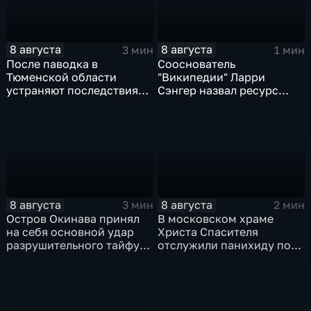
8 августа
8 августа
3 мин
1 мин
После паводка в
Сооснователь
Тюменской области
"Википедии" Ларри
устраняют последствия
Сэнгер назвал ресурс
для водоснабжения
инструментом
пропаганды
8 августа
8 августа
3 мин
2 мин
Остров Окинава принял
В московском храме
на себя основной удар
Христа Спасителя
разрушительного тайфуна
отслужили панихиду по
"Дельфин"
погибшим жителям
Южной Осетии