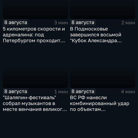
8 августа
8 августа
3 мин
2 мин
5 километров скорости и
В Подмосковье
адреналина: под
завершился восьмой
Петербургом проходит
"Кубок Александра
третий этап "Формулы‑4"
Овечкина"
8 августа
8 августа
1 мин
4 мин
"Шаляпин‑фестиваль"
ВС РФ нанесли
собрал музыкантов в
комбинированный удар
месте венчания великого
по объектам
певца
логистической,
топливной и
энергетической
инфраструктуры в Киеве