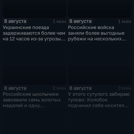
8 августа
8 августа
1 мин
1 мин
Украинские поезда
Российские войска
задерживаются более чем
заняли более выгодные
на 12 часов из-за угрозы
рубежи на нескольких
обстрелов
направлениях в зоне СВО
8 августа
8 августа
2 мин
3 мин
Российские школьники
У этого сутулого забираю
завоевали семь золотых
тулово: Колобок
медалей и одну
подчинил себе носителя в
бронзовую на турнире по
новом сказочном
ИИ
блокбастере