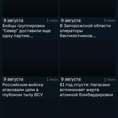
9 августа
9 августа
1 мин
3 мин
Бойцы группировки
В Запорожской области
"Север" доставили еще
операторы
одну партию
беспилотников
гуманитарного груза
группировки "Восток"
планомерно уничтожают
технику и укрепления
ВСУ
9 августа
9 августа
1 мин
1 мин
Российские войска
81 год спустя: Нагасаки
атаковали цели в
вспоминает жертв
глубоком тылу ВСУ
атомной бомбардировки