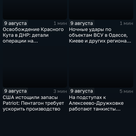
9 августа
9 августа
1 мин
1 мин
Освобождение Красного
Ночные удары по
Кута в ДНР: детали
объектам ВСУ в Одессе,
операции на
Киеве и других регионах
Добропольском
Украины
направлении
9 августа
9 августа
3 мин
5 мин
США истощили запасы
На подступах к
Patriot: Пентагон требует
Алексеево-Дружковке
ускорить производство
работают танкисты
"Южной"