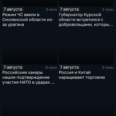
7 августа
7 августа
3 мин
1 мин
Режим ЧС ввели в
Губернатор Курской
Смоленской области из-
области встретился с
за урагана
добровольцами, которые
помогали пострадавшим
от вторжения ВСУ
жителям приграничья
7 августа
7 августа
6 мин
3 мин
Российские хакеры
Россия и Китай
нашли подтверждение
наращивают торговлю
участия НАТО в ударах по
России