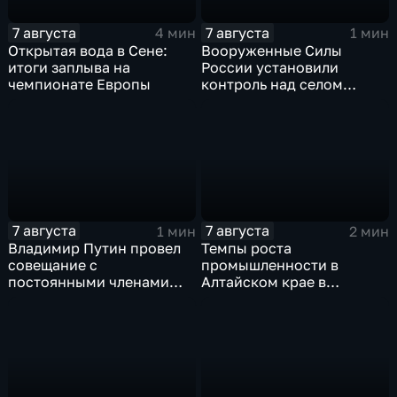
7 августа
7 августа
4 мин
1 мин
Открытая вода в Сене:
Вооруженные Силы
итоги заплыва на
России установили
чемпионате Европы
контроль над селом
Анискино в Харьковской
области
7 августа
7 августа
1 мин
2 мин
Владимир Путин провел
Темпы роста
совещание с
промышленности в
постоянными членами
Алтайском крае в
Совета безопасности
нынешнем году уже выше
России
среднего