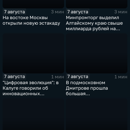
7 августа
7 августа
3 мин
3 мин
На востоке Москвы
Минпромторг выделил
открыли новую эстакаду
Алтайскому краю свыше
миллиарда рублей на
промразвитие
7 августа
7 августа
1 мин
1 мин
"Цифровая эволюция": в
В подмосковном
Калуге говорили об
Дмитрове прошла
инновационных
большая
IT‑проектах
агропромышленная
выставка