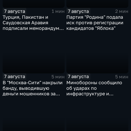
7 августа
7 августа
1 мин
2 мин
Турция, Пакистан и
Партия "Родина" подала
Саудовская Аравия
иск против регистрации
подписали меморандум о
кандидатов "Яблока"
коллективной обороне
7 августа
7 августа
5 мин
5 мин
В "Москва‑Сити" накрыли
Минобороны сообщило
банду, выводившую
об ударах по
деньги мошенников за
инфраструктуре и
рубеж
военной технике ВСУ