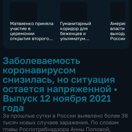
Матвиенко приняла
Гуманитарный
Американ
участие в
коридор для
власти п
церемонии
беженцев и
выходцев
открытия второго
ультиматум
России
пути на участке
Варшавы
БАМ
Заболеваемость
коронавирусом
снизилась, но ситуация
остается напряженной
•
Выпуск 12 ноября 2021
года
За прошлые сутки в России выявлено более 38
тысяч новых случаев заражения. По словам
главы Роспотребнадзора Анны Поповой,