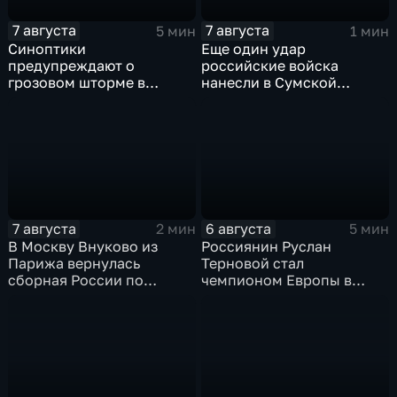
7 августа
7 августа
5 мин
1 мин
Синоптики
Еще один удар
предупреждают о
российские войска
грозовом шторме в
нанесли в Сумской
Центральной России
области
7 августа
6 августа
2 мин
5 мин
В Москву Внуково из
Россиянин Руслан
Парижа вернулась
Терновой стал
сборная России по
чемпионом Европы в
синхронному плаванию
прыжках в воду с 10-ти
метровой вышки