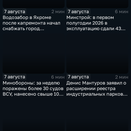
7 августа
7 августа
2 мин
6 мин
Водозабор в Яхроме
Минстрой: в первом
после капремонта начал
полугодии 2026 в
снабжать город
эксплуатацию сдали 43
качественной водой
миллиона "квадратов"
7 августа
7 августа
6 мин
2 мин
Минобороны: за неделю
Денис Мантуров заявил о
поражены более 30 судов
расширении реестра
ВСУ, нанесено свыше 10
индустриальных парков в
ударов по ключевым
Ярославской области
объектам