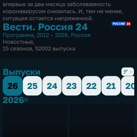
впервые за два месяца заболеваемость
коронавирусом снизилась. И, тем не менее,
ситуация остается напряженной.
Вести. Россия 24
Программа
,
2012 – 2026
,
Россия
Новостные
,
15 сезонов, 52002 выпуска
Выпуски
26
25
24
23
22
21
20
2026
2026