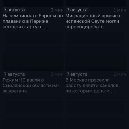
7 августа
7 августа
3 мин
1 мин
На чемпионате Европы по
Миграционный кризис в
плаванию в Париже
испанской Сеуте могли
сегодня стартуют
спровоцировать
соревнования по хай-
спецслужбы Израиля
дайвингу
7 августа
7 августа
3 мин
2 мин
Режим ЧС ввели в
В Москве пресекли
Смоленской области из-
работу девяти каналов,
за урагана
по которым деньги
выводились за рубеж
через криптовалюту