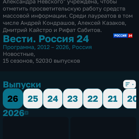
Александра Невского" учреждена, чтобы
отметить просветительскую работу средств
массовой информации. Среди лауреатов в том
числе Андрей Кондрашов, Алексей Казаков,
Дмитрий Кайстро и Рифат Сабитов.
Вести. Россия 24
Программа
,
2012 – 2026
,
Россия
Новостные
,
15 сезонов, 52030 выпусков
Выпуски
26
25
24
23
22
21
20
2026
2026