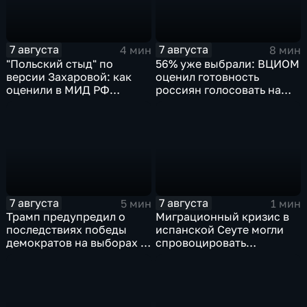
7 августа
7 августа
4 мин
8 мин
"Польский стыд" по
56% уже выбрали: ВЦИОМ
версии Захаровой: как
оценил готовность
оценили в МИД РФ
россиян голосовать на
скандальную речь
выборах в Госдуму
Навроцкого
7 августа
7 августа
5 мин
1 мин
Трамп предупредил о
Миграционный кризис в
последствиях победы
испанской Сеуте могли
демократов на выборах в
спровоцировать
Сенат.
спецслужбы Израиля