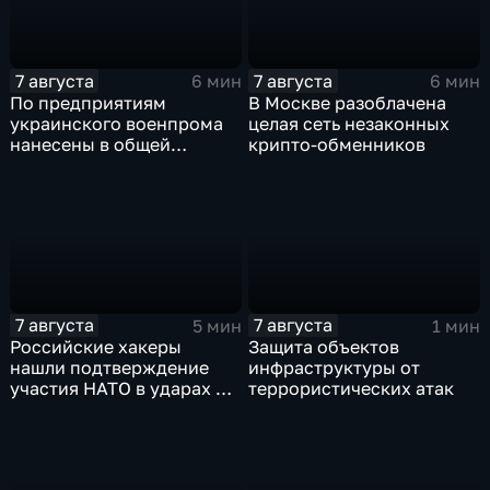
7 августа
7 августа
6 мин
6 мин
По предприятиям
В Москве разоблачена
украинского военпрома
целая сеть незаконных
нанесены в общей
крипто-обменников
сложности более 10-ти
массированных и
групповых ударов
7 августа
7 августа
5 мин
1 мин
Российские хакеры
Защита объектов
нашли подтверждение
инфраструктуры от
участия НАТО в ударах по
террористических атак
России