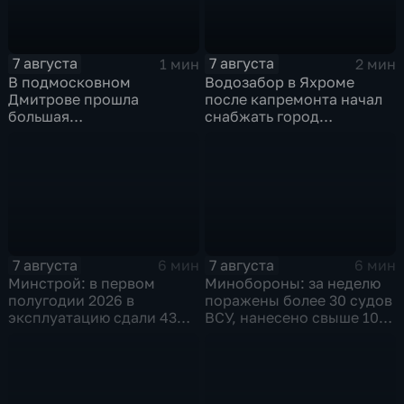
7 августа
7 августа
1 мин
2 мин
В подмосковном
Водозабор в Яхроме
Дмитрове прошла
после капремонта начал
большая
снабжать город
агропромышленная
качественной водой
выставка
7 августа
7 августа
6 мин
6 мин
Минстрой: в первом
Минобороны: за неделю
полугодии 2026 в
поражены более 30 судов
эксплуатацию сдали 43
ВСУ, нанесено свыше 10
миллиона "квадратов"
ударов по ключевым
объектам