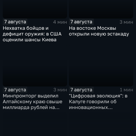
7 августа
7 августа
4 мин
3 мин
Нехватка бойцов и
На востоке Москвы
дефицит оружия: в США
открыли новую эстакаду
оценили шансы Киева
7 августа
7 августа
3 мин
1 мин
Минпромторг выделил
"Цифровая эволюция": в
Алтайскому краю свыше
Калуге говорили об
миллиарда рублей на
инновационных
промразвитие
IT‑проектах