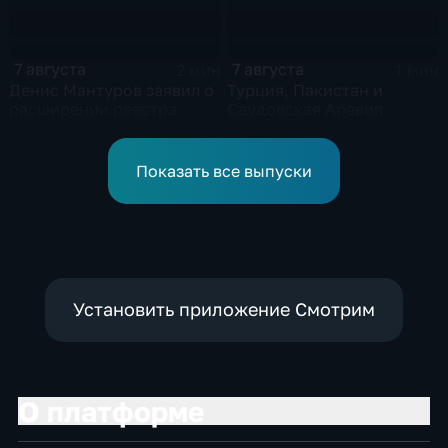
7 августа
7 августа
2 мин
1 мин
Денис Мантуров заявил о
Турция, Пакистан и
расширении реестра
Саудовская Аравия
индустриальных парков в
подписали меморандум о
Ярославской области
коллективной обороне
Показать все выпуски
Установить приложение Смотрим
О платформе