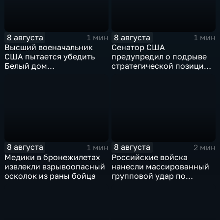
8 августа
8 августа
1 мин
1 мин
Высший военачальник
Сенатор США
США пытается убедить
предупредил о подрыве
Белый дом
стратегической позиции
незамедлительно
из-за новых пошлин
завершить конфликт с
против России
Ираном
8 августа
8 августа
1 мин
2 мин
Медики в бронежилетах
Российские войска
извлекли взрывоопасный
нанесли массированный
осколок из раны бойца
групповой удар по
стратегическим объектам
в глубоком тылу ВСУ