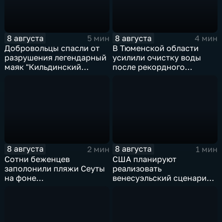
8 августа
8 августа
5 мин
4 мин
Добровольцы спасли от
В Тюменской области
разрушения легендарный
усилили очистку воды
маяк "Кильдинский
после рекордного
Северный"
летнего паводка
8 августа
8 августа
2 мин
1 мин
Сотни беженцев
США планируют
заполонили пляжи Сеуты
реализовать
на фоне
венесуэльский сценарий
катастрофического
для смены власти на Кубе
миграционного кризиса