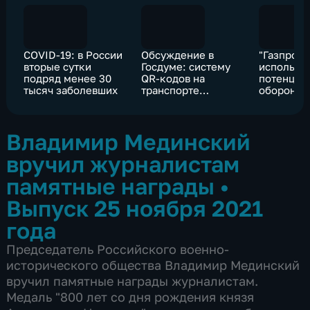
COVID-19: в России
Обсуждение в
"Газпром"
вторые сутки
Госдуме: систему
использу
подряд менее 30
QR-кодов на
потенциа
тысяч заболевших
транспорте
оборонки
доработают
увеличит
импорто
Владимир Мединский
вручил журналистам
памятные награды
•
Выпуск 25 ноября 2021
года
Председатель Российского военно-
исторического общества Владимир Мединский
вручил памятные награды журналистам.
Медаль "800 лет со дня рождения князя