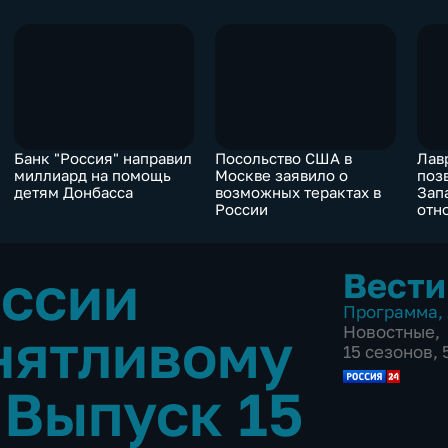
Банк "Россия" направил
Посольство США в
Лав
миллиард на помощь
Москве заявило о
поз
детям Донбасса
возможных терактах в
Зап
России
отн
оссии
Вести
Программа
,
нятливому
Новостные
,
15 сезонов,
•
Выпуск 15