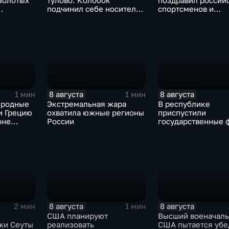
золотых
тулово: Колобок
поздравил россий
подчинил себе носителя
спортсменов и
рнире по
в новом сказочном
физкультурников 
блокбастере
профессиональны
праздником
8 августа
8 августа
1 мин
1 мин
иродные
Экстремальная жара
В республике
и Грецию
охватила южные регионы
приспустили
оне
России
государственные 
сухи
зажгли свечи в па
жертвах обстрела
Цхинвала
8 августа
8 августа
2 мин
1 мин
США планируют
Высший военачал
жи Сеуты
реализовать
США пытается убе