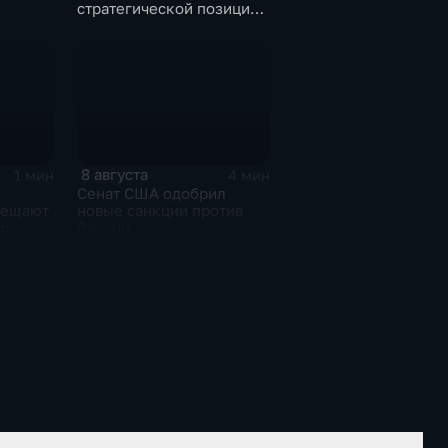
стратегической позиции
из-за новых пошлин
кт с
против России
8 августа
1 мин
4 мин
Сенат США одобрил
бещают
новые санкции против
ру
России