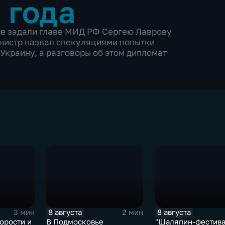
 года
не задали главе МИД РФ Сергею Лаврову
инистр назвал спекуляциями попытки
 Украину, а разговоры об этом дипломат
8 августа
8 августа
3 мин
2 мин
орости и
В Подмосковье
"Шаляпин‑фестива