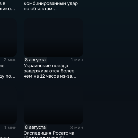
в в
комбинированный удар
еликого
по объектам
логистической,
топливной и
энергетической
инфраструктуры в Киеве
8 августа
2 мин
1 мин
ме
Украинские поезда
задерживаются более
ду по
чем на 12 часов из-за
м
угрозы обстрелов
8 августа
1 мин
3 мин
Экспедиция Росатома