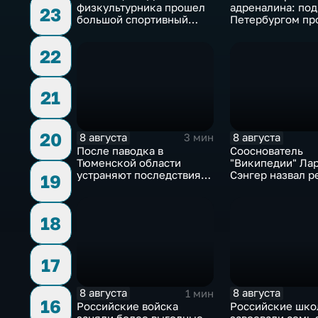
физкультурника прошел
адреналина: под
23
большой спортивный
Петербургом пр
фестиваль
третий этап "Фо
22
21
20
8 августа
8 августа
3 мин
После паводка в
Сооснователь
Тюменской области
"Википедии" Ла
устраняют последствия
Сэнгер назвал р
19
для водоснабжения
инструментом
пропаганды
18
17
8 августа
8 августа
1 мин
16
Российские войска
Российские шко