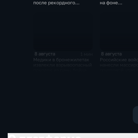
после рекордного
на фоне
летнего паводка
катастрофическ
миграционного 
8 августа
8 августа
1 мин
Медики в бронежилетах
Российские вой
извлекли взрывоопасный
нанесли массир
осколок из раны бойца
групповой удар 
стратегическим
в глубоком тылу