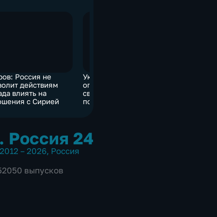
ров: Россия не
Украинские хакеры
В ЛНР ре
волит действиям
опубликовали
прекраще
ада влиять на
свидетельства
нарушался
ошения с Сирией
психологической акции
за сутки
против России
. Россия 24
2012 – 2026
,
Россия
 52050 выпусков