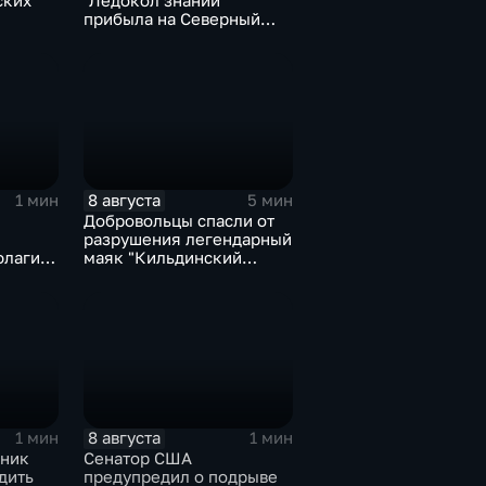
ских
"Ледокол знаний"
прибыла на Северный
с
полюс
м
8 августа
1 мин
5 мин
Добровольцы спасли от
разрушения легендарный
флаги и
маяк "Кильдинский
мять о
Северный"
8 августа
1 мин
1 мин
ьник
Сенатор США
дить
предупредил о подрыве