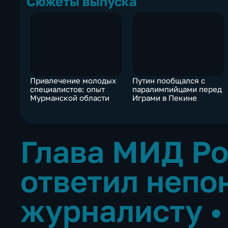
Сюжеты выпуска
Привлечение молодых
Путин пообщался с
специалистов: опыт
паралимпийцами перед
Мурманской области
Играми в Пекине
Глава МИД Р
ответил непо
журналисту