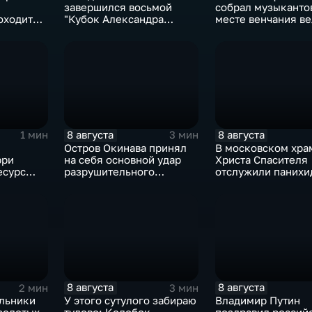
завершился восьмой
собрал музыканто
оходит
"Кубок Александра
месте венчания в
рмулы‑4"
Овечкина"
певца
8 августа
8 августа
1 мин
3 мин
Остров Окинава принял
В московском хра
рри
на себя основной удар
Христа Спасителя
есурс
разрушительного
отслужили панихи
тайфуна "Дельфин"
погибшим жителя
Южной Осетии
8 августа
8 августа
2 мин
3 мин
льники
У этого сутулого забираю
Владимир Путин