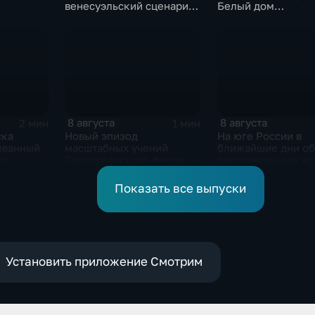
венесуэльский сценарий
Белый дом
ого
для смены власти на Кубе
незамедлительно
кризиса
завершить конфли
Ираном
8 августа
8 августа
2 мин
1 мин
ска
Новый эпизод
На юге России в
ованный
масштабных учений
ближайшие дни о
по
Тихоокеанского флота
экстремальную жа
 объектам
 ВСУ
Показать все выпуски
Установить приложение Смотрим