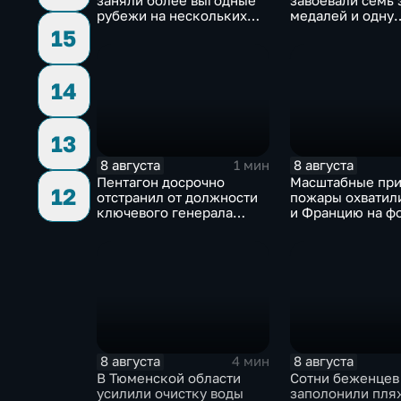
заняли более выгодные
завоевали семь 
рубежи на нескольких
медалей и одну
направлениях в зоне СВО
бронзовую на ту
15
ИИ
14
13
8 августа
8 августа
1 мин
Пентагон досрочно
Масштабные пр
12
отстранил от должности
пожары охватил
ключевого генерала
и Францию на ф
Чарльза Костанцу
европейской за
8 августа
8 августа
4 мин
В Тюменской области
Сотни беженцев
усилили очистку воды
заполонили пля